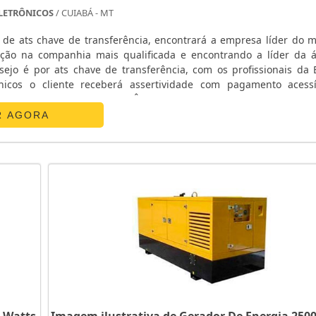
tar sobrecarga. Verifique também a forma de onda (senoid
 ELETRÔNICOS
/ CUIABÁ - MT
 declarado pelo fabricante.
de ats chave de transferência, encontrará a empresa líder do 
ção na companhia mais qualificada e encontrando a líder da 
: camping e eventos priorizam baixo peso, silenciador e 
ejo é por ats chave de transferência, com os profissionais da E
sidência, priorize facilidade de manutenção, quadro elétr
nicos o cliente receberá assertividade com pagamento acess
 necessidade. Exemplos práticos: geladeira e iluminação
ATS CHAVE DE TRANSFERÊNCIAA E. C. A. Equipamentos Eletr
to, então um modelo com partida elétrica é vantajoso.
R AGORA
r hora (l/h), custo de peças, garantia e disponibilid
: kit paralelização, cobertura anti-chuva e silenciador ex
e transferência ou comutador de carga para evitar back
e valores no manual
ensíveis
egundo o uso