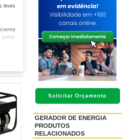
s leves
iciente
evitar
TS
de sua
ncial e
Solicitar Orçamento
GERADOR DE ENERGIA
PRODUTOS
 2.200–
RELACIONADOS
eira ou