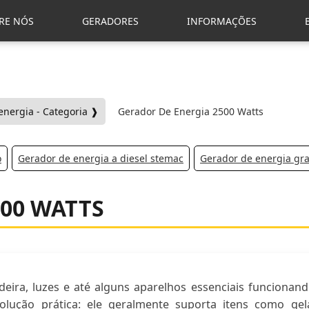
RE NÓS
GERADORES
INFORMAÇÕES
energia - Categoria ❱
Gerador De Energia 2500 Watts
o
Gerador de energia a diesel stemac
Gerador de energia gr
500 WATTS
deira, luzes e até alguns aparelhos essenciais funciona
lução prática: ele geralmente suporta itens como gela