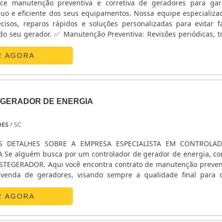
ece manutenção preventiva e corretiva de geradores para gar
.
uo e eficiente dos seus equipamentos. Nossa equipe especializa
cisos, reparos rápidos e soluções personalizadas para evitar f
reventiva: Revisões periódicas, troca de
otências dos equipamentos e não exceder 80% da capacid
es de carga e inspeção completa para evitar problemas inesper
ircuitos críticos com extensão de cabos de seção adequad
a: Atendimento emergencial para falhas, garantindo rápida so
R AGORA
sjuntor entre gerador e quadro. Para aparelhos sensíveis, a
peração. ✅ Assistência Técnica 24/7: Suporte especializado
picos de partida.
ender sua demanda. ✅ Peças Originais: Utilização de compo
ntir máxima eficiência e durabilidade.
ue choke conforme temperatura ambiente e faça partida em
GERADOR DE ENERGIA
Durante operação, monitore temperatura, consumo de comb
 50–100 horas conforme manual. Para armazenamento, 
OES
/ SC
tar partida mensalmente evita degradação dos componentes
S DETALHES SOBRE A EMPRESA ESPECIALISTA EM CONTROLA
Se alguém busca por um controlador de gerador de energia, c
m²
SISTEGERADOR. Aqui você encontra contrato de manutenção preven
venda de geradores, visando sempre a qualidade final para 
idade
 que
stabelecimento busca oferecer inovação e resistência, caracter
R AGORA
as
am o comprometimento da organização com seus clientes. Então, não
dade passar, pegue seu telefone agora mesmo e fale com um de