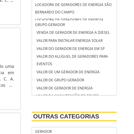
. C. A.
LOCADORA DE GERADORES DE ENERGIA SÃO
 tensão
BERNARDO DO CAMPO
LOCADORA DE GERADORES DE ENERGIA
GRUPO GERADOR
OSASCO
VENDA DE GERADOR DE ENERGIA A DIESEL
 cargas
LOCADORA DE GERADORES CAMPINAS
VALOR PARA INSTALAR ENERGIA SOLAR
LOCAÇÃO DE GRUPO GERADOR SÃO JOSÉ DOS
VALOR DO GERADOR DE ENERGIA EM SP
CAMPOS
VALOR DO ALUGUEL DE GERADORES PARA
A
LOCAÇÃO DE GRUPO GERADOR SANTO
EVENTOS
ndo uma
ANDRÉ
VALOR DE UM GERADOR DE ENERGIA
cia em
LOCAÇÃO DE GRUPO GERADOR CAMPINAS
. C. A.
VALOR DE GRUPO GERADOR
LOCAÇÃO DE GERADORES SOROCABA
energia
icos de
VALOR DE GERADOR DE ENERGIA
LOCAÇÃO DE GERADORES SÃO BERNARDO DO
mentos
VALOR DA MANUTENÇÃO DE GRUPO
CAMPO
GERADOR DE ENERGIA
LOCAÇÃO DE GERADORES PARA CASAMENTO
VALOR ALUGUEL GERADOR
SOROCABA
OUTRAS CATEGORIAS
TORRE DE ILUMINAÇÃO COM GERADOR
LOCAÇÃO DE GERADORES PARA CASAMENTO
ores e
TANQUE DE COMBUSTÍVEL PARA GRUPO
SÃO BERNARDO DO CAMPO
onfira
GERADOR