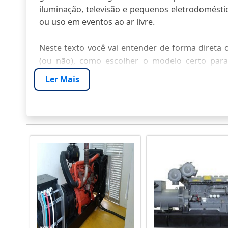
iluminação, televisão e pequenos eletrodomés
ou uso em eventos ao ar livre.
Neste texto você vai entender de forma direta o
(ou não), como escolher o modelo certo para
problemas — tudo para você decidir com segura
Ler Mais
ESPECIFICAÇÕES ESSENCIAIS
Potência nominal, pico de partida e autono
necessidade imediata: entenda capacidades, limi
trabalho leve.
COMPONENTES CRÍTICOS QUE INF
Potência nominal: o gerador de energia 2500 wa
2.500 W reais). Pico de partida costuma atingi