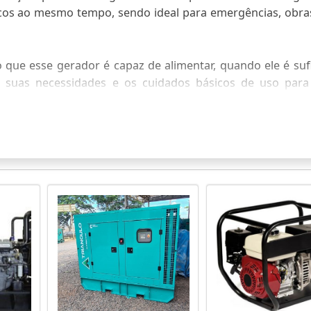
ticos ao mesmo tempo, sendo ideal para emergências, obra
 que esse gerador é capaz de alimentar, quando ele é suf
 suas necessidades e os cuidados básicos de uso para 
nça se um gerador 2500W é o investimento certo.
 DO GERADOR DE ENERGIA 2500 WAT
mia definem se o gerador de energia 2500 watts aten
tes de combustível e indicações práticas para uso reside
LUENCIAM DESEMPENHO E ESCOLHA
tts oferece saída contínua próxima a 2.500 W (geralmente
r 3.000–3.500 W, suficiente para ligar motores de gelad