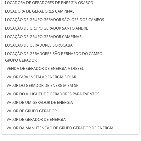
LOCADORA DE GERADORES DE ENERGIA OSASCO
LOCADORA DE GERADORES CAMPINAS
LOCAÇÃO DE GRUPO GERADOR SÃO JOSÉ DOS CAMPOS
LOCAÇÃO DE GRUPO GERADOR SANTO ANDRÉ
LOCAÇÃO DE GRUPO GERADOR CAMPINAS
LOCAÇÃO DE GERADORES SOROCABA
LOCAÇÃO DE GERADORES SÃO BERNARDO DO CAMPO
GRUPO GERADOR
LOCAÇÃO DE GERADORES PARA CASAMENTO SOROCABA
VENDA DE GERADOR DE ENERGIA A DIESEL
LOCAÇÃO DE GERADORES PARA CASAMENTO SÃO BERNARDO DO
VALOR PARA INSTALAR ENERGIA SOLAR
CAMPO
VALOR DO GERADOR DE ENERGIA EM SP
LOCAÇÃO DE GERADORES PARA CASAMENTO OSASCO
VALOR DO ALUGUEL DE GERADORES PARA EVENTOS
LOCAÇÃO DE GERADORES OSASCO
VALOR DE UM GERADOR DE ENERGIA
LOCAÇÃO DE GERADORES DE ENERGIA SÃO JOSÉ DOS CAMPOS
VALOR DE GRUPO GERADOR
LOCAÇÃO DE GERADORES DE ENERGIA SANTO ANDRÉ
VALOR DE GERADOR DE ENERGIA
LOCAÇÃO DE GERADORES DE ENERGIA A DIESEL SOROCABA
VALOR DA MANUTENÇÃO DE GRUPO GERADOR DE ENERGIA
LOCAÇÃO DE GERADORES DE ENERGIA A DIESEL SÃO BERNARDO DO
VALOR ALUGUEL GERADOR
CAMPO