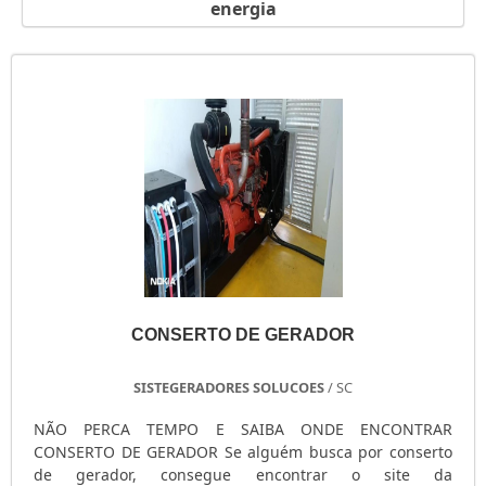
energia
GERADOR PORTÁTIL A GASOLINA
GERADOR PORTÁTIL A DIESEL
GERADOR PEQUENO DE ENERGIA
GERADOR PEQUENO A GASOLINA
GERADOR PARA SHOW
GERADOR PARA RESIDÊNCIA
GERADOR PARA RESIDÊNCIA PREÇO
GERADOR PARA LOCAÇÃO SÃO PAULO
GERADOR PARA AR CONDICIONADO
GERADOR MOTOMIL
GERADOR MENOR PREÇO
CONSERTO DE GERADOR
GERADOR ELÉTRICO DIESEL
GERADOR ELÉTRICO DIESEL USADO
SISTEGERADORES SOLUCOES
/ SC
GERADOR ELÉTRICO A DIESEL
GERADOR DIESEL TRIFÁSICO
NÃO PERCA TEMPO E SAIBA ONDE ENCONTRAR
CONSERTO DE GERADOR Se alguém busca por conserto
GERADOR DIESEL RESIDENCIAL
de gerador, consegue encontrar o site da
GERADOR DIESEL PORTÁTIL