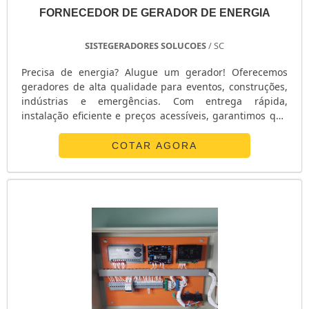
GERADOR 3KVA GASOLINA
FORNECEDOR DE GERADOR DE ENERGIA
GERADOR 35 KVA
GERADOR 3000 WATTS
SISTEGERADORES SOLUCOES
/ SC
GERADOR 30 KVA
Precisa de energia? Alugue um gerador! Oferecemos
GERADOR 3 KVA PREÇO
geradores de alta qualidade para eventos, construções,
GERADOR 2KVA
indústrias e emergências. Com entrega rápida,
GERADOR 2KVA PREÇO
instalação eficiente e preços acessíveis, garantimos que
sua energia nunca falte. Ligue agora e alugue o seu
GERADOR 2KVA PARTIDA ELÉTRICA
gerador com a gente!
COTAR AGORA
GERADOR 2KVA DIESEL
GERADOR 250 KVA
GERADOR 25 KVA
GERADOR 25 KVA PREÇO
GERADOR 24 HORAS
GERADOR 220V
GERADOR 220V GASOLINA
GERADOR 220
GERADOR 20 KVA