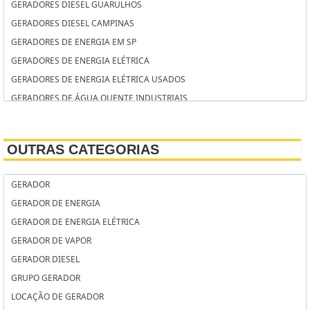
GERADORES DIESEL GUARULHOS
GERADORES DIESEL CAMPINAS
GERADORES DE ENERGIA EM SP
GERADORES DE ENERGIA ELÉTRICA
GERADORES DE ENERGIA ELÉTRICA USADOS
GERADORES DE ÁGUA QUENTE INDUSTRIAIS
GERADOR YAMAHA
GERADOR STEMAC PREÇO
OUTRAS CATEGORIAS
GERADOR PORTÁTIL DE ENERGIA RESIDENCIAL
GERADOR PEQUENO PORTE
GERADOR
GERADOR PARTIDA ELÉTRICA
GERADOR DE ENERGIA
GERADOR PARTIDA ELÉTRICA AUTOMÁTICA
GERADOR DE ENERGIA ELÉTRICA
GERADOR PARA LOCAÇÃO
GERADOR DE VAPOR
GERADOR PARA LOCAÇÃO GUARULHOS
GERADOR DIESEL
GERADOR PARA FESTA
GRUPO GERADOR
GERADOR PARA EVENTOS
LOCAÇÃO DE GERADOR
GERADOR PARA CASA