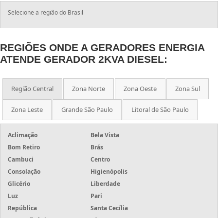
Selecione a região do Brasil
REGIÕES ONDE A GERADORES ENERGIA
ATENDE GERADOR 2KVA DIESEL:
Região Central
Zona Norte
Zona Oeste
Zona Sul
Zona Leste
Grande São Paulo
Litoral de São Paulo
Aclimação
Bela Vista
Bom Retiro
Brás
Cambuci
Centro
Consolação
Higienópolis
Glicério
Liberdade
Luz
Pari
República
Santa Cecília