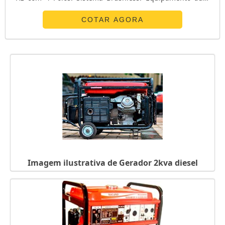
regulado e autoexcitado por sistema sem escovas por
meio de excitratriz independente ao campo principal
COTAR AGORA
sem utilização de anéis e escovas. Possui proteção para o
regulador em baixa frequência (queda na rotação do
motor). Em caso d...
Imagem ilustrativa de Gerador 2kva diesel