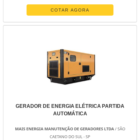
projeto, e tem como principal finalidade servir de fonte
de energia secundária em caso de queda de energia.
COTAR AGORA
Importância da manutenção A manutenção é muito
importante para garatir o funcionamento do
equipamento e evitar que o mesmo tem que s....
GERADOR DE ENERGIA ELÉTRICA PARTIDA
AUTOMÁTICA
MAIS ENERGIA MANUTENÇÃO DE GERADORES LTDA
/ SÃO
CAETANO DO SUL - SP