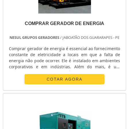
COMPRAR GERADOR DE ENERGIA
NESUL GRUPOS GERADORES
/ JABOATÃO DOS GUARARAPES - PE
Comprar gerador de energia é essencial ao fornecimento
constante de eletricidade a locais em que a falta de
energia não pode ocorrer. Ele é instalado em ambientes
corporativos e em indústrias. Além do mais, é um
equipamento resistente e versátil, especialmente por ser
constituídos por materiais de boa qualidade.COMO
COTAR AGORA
COMPRAR GERADORES DE ENERGIANa busca por bons
geradores, é essencial o contato com uma empresa
especializada e que tenha parceiros reconhecidos no
ramo. Afinal, ela irá indicar as me.