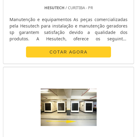
HESUTECH
/ CURITIBA - PR
Manutenção e equipamentos As peças comercializadas
pela Hesutech para instalação e manutenção geradores
sp garantem satisfação devido a qualidade dos
produtos. A Hesutech, oferece os seguintes
equipamentos para manutenção: - Transformadores; -
Reguladores; - Placas; - Excitatrizes; - E demais linha de
COTAR AGORA
componentes. Peças disponíveis para venda - Dimmer:
Para variação de intensidade da corrente elétrica média
em carga; - Excita....