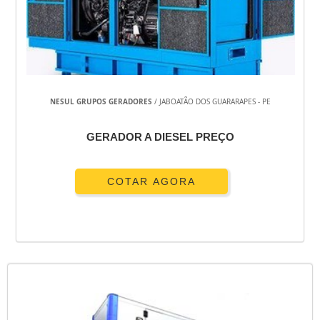
ENERGIA FOTOVOLTAICA HOSPITALAR
CONSERTO E MANUTENÇÃO DE GERADORES EM SP
COMPRAR GRUPO GERADOR
COMPRAR GERADOR DE ENERGIA A GASOLINA USADO
ATENUADORES DE RUÍDO PARA GERADORES
ALUGUEL DE GRUPO GERADOR SP
NESUL GRUPOS GERADORES
/ JABOATÃO DOS GUARARAPES - PE
ALUGUEL DE GRUPO GERADOR PREÇO
GERADOR A DIESEL PREÇO
ALUGUEL DE GRUPO GERADOR GUARULHOS
ALUGUEL DE GRUPO GERADOR CAMPINAS
ALUGUEL DE GERADORES SP
COTAR AGORA
ALUGUEL DE GERADORES PARA FESTAS
ALUGUEL DE GERADORES PARA EVENTOS
ALUGUEL DE GERADORES PARA EVENTOS GUARULHOS
ALUGUEL DE GERADORES DE ENERGIA A DIESEL
ALUGUEL DE GERADORES A DIESEL SÃO PAULO
ALUGUEL DE GERADOR PORTÁTIL
ALUGUEL DE GERADOR PARA CASAMENTO