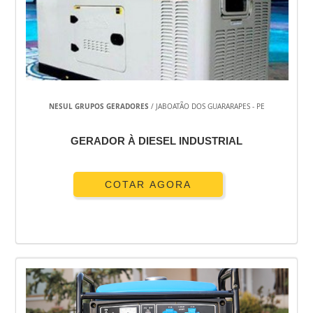
GERADOR DE ENERGIA 100 KVA PREÇO
GERADOR DE ENERGIA 10 KVA DIESEL
GERADOR DE ELETRICIDADE A VAPOR
GERADOR DE 30KVA PREÇO
GERADOR DE 15KVA PREÇO
GERADOR ALUGUEL
NESUL GRUPOS GERADORES
/ JABOATÃO DOS GUARARAPES - PE
GERADOR ALUGUEL PREÇO
GERADOR A ÓLEO DIESEL
GERADOR À DIESEL INDUSTRIAL
GERADOR À GASOLINA
GERADOR A GASOLINA SILENCIOSO
COTAR AGORA
GERADOR À GASOLINA PREÇO
GERADOR A GASOLINA PORTÁTIL
GERADOR A GASOLINA PARTIDA ELÉTRICA
GERADOR A GASOLINA HONDA
GERADOR A GASOLINA 4 TEMPOS
GERADOR A GASOLINA 220V
GERADOR A GASOLINA 2000 WATTS