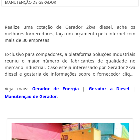
MANUTENÇÃO DE GERADOR
GERADOR MONOFÁSICO
GERADOR MONOFÁSICO 220V
GERADOR DE ENERGIA TRIFÁSICO 380V
Realize uma cotação de Gerador 2kva diesel, ache os
GERADOR DE ENERGIA SP
melhores fornecedores, faça um orçamento pela internet com
GERADOR DE ENERGIA SOLAR RESIDENCIAL
mais de 30 empresas
GERADOR DE ENERGIA PARA RESIDÊNCIA SP
Exclusivo para compadores, a plataforma Soluções Industriais
GERADOR DE ENERGIA PARA RESIDÊNCIA PREÇO
reuniu o maior número de fabricantes de qualidade no
GERADOR DE ENERGIA PARA LOCAÇÃO
mercano industrial. Caso esteja interessado por Gerador 2kva
GERADOR DE ENERGIA PARA EMPRESA
diesel e gostaria de informações sobre o fornecedor clique
em uma ou mais das empresas logo a seguir:
GERADOR DE ENERGIA PARA CONDOMÍNIO
Veja mais:
Gerador de Energia
|
Gerador a Diesel
|
GERADOR DE ENERGIA PARA CONDOMÍNIO PREÇO
Manutenção de Gerador
.
GERADOR DE ENERGIA PARA ALUGUEL SP
GERADOR DE ENERGIA ELÉTRICA RESIDENCIAL
GERADOR DE ENERGIA ELÉTRICA PORTÁTIL SP
GERADOR DE ENERGIA ELÉTRICA A ÓLEO DIESEL
GERADOR DE ENERGIA DIESEL