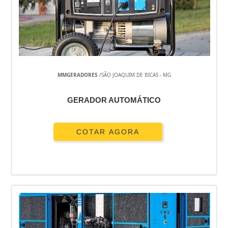
GERADOR A DIESEL
GERADOR A DIESEL USADO
GERADOR A DIESEL TRIFÁSICO
GERADOR A DIESEL TOYAMA
GERADOR A DIESEL PREÇO
MMGERADORES
/SÃO JOAQUIM DE BICAS - MG
GERADOR A DIESEL PARA RESIDÊNCIA
GERADOR A DIESEL PARA RESIDÊNCIA SP
GERADOR AUTOMÁTICO
GERADOR 5KVA PREÇO
GERADOR 50 KVA DIESEL
COTAR AGORA
GERADOR 40 KVA
GERADOR 4
GERADOR 4 KVA DIESEL
GERADOR 250 KVA PREÇO
GERADOR 220V DIESEL
GERADOR 2000 WATTS
ENERGIA SOLAR RESIDENCIAL