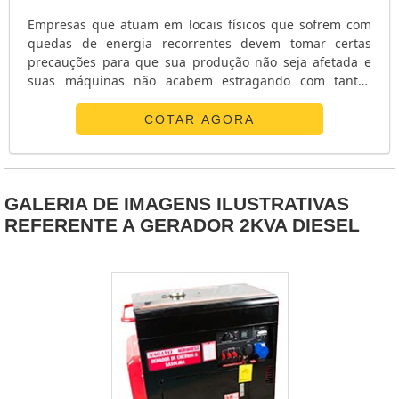
Empresas que atuam em locais físicos que sofrem com
quedas de energia recorrentes devem tomar certas
precauções para que sua produção não seja afetada e
suas máquinas não acabem estragando com tantas
oscilações de energia. O gerador de energia elétrica
partida automática é a solução mais aconselhável para
COTAR AGORA
locais que não podem ter nem ao menos segundos sem
energia, como hospitais, empresas, casas de show e
tantos outros que dependem diretamente d....
GALERIA DE IMAGENS ILUSTRATIVAS
REFERENTE A GERADOR 2KVA DIESEL