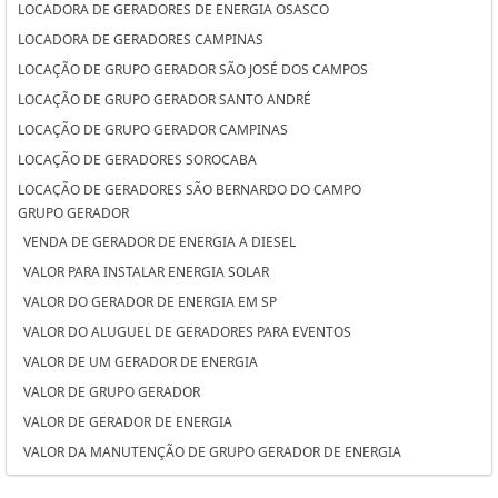
LOCADORA DE GERADORES DE ENERGIA OSASCO
LOCADORA DE GERADORES CAMPINAS
LOCAÇÃO DE GRUPO GERADOR SÃO JOSÉ DOS CAMPOS
LOCAÇÃO DE GRUPO GERADOR SANTO ANDRÉ
LOCAÇÃO DE GRUPO GERADOR CAMPINAS
LOCAÇÃO DE GERADORES SOROCABA
LOCAÇÃO DE GERADORES SÃO BERNARDO DO CAMPO
GRUPO GERADOR
LOCAÇÃO DE GERADORES PARA CASAMENTO SOROCABA
VENDA DE GERADOR DE ENERGIA A DIESEL
LOCAÇÃO DE GERADORES PARA CASAMENTO SÃO BERNARDO DO
VALOR PARA INSTALAR ENERGIA SOLAR
CAMPO
VALOR DO GERADOR DE ENERGIA EM SP
LOCAÇÃO DE GERADORES PARA CASAMENTO OSASCO
VALOR DO ALUGUEL DE GERADORES PARA EVENTOS
LOCAÇÃO DE GERADORES OSASCO
VALOR DE UM GERADOR DE ENERGIA
LOCAÇÃO DE GERADORES DE ENERGIA SÃO JOSÉ DOS CAMPOS
VALOR DE GRUPO GERADOR
LOCAÇÃO DE GERADORES DE ENERGIA SANTO ANDRÉ
VALOR DE GERADOR DE ENERGIA
LOCAÇÃO DE GERADORES DE ENERGIA A DIESEL SOROCABA
VALOR DA MANUTENÇÃO DE GRUPO GERADOR DE ENERGIA
LOCAÇÃO DE GERADORES DE ENERGIA A DIESEL SÃO BERNARDO DO
VALOR ALUGUEL GERADOR
CAMPO