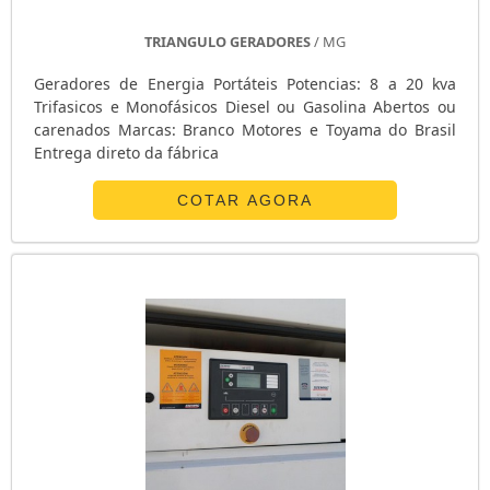
GERADOR DE ENERGIA 220V
TRIANGULO GERADORES
/ MG
GERADOR DE ENERGIA 200 KVA
GERADOR DE ENERGIA 15 KVA
Geradores de Energia Portáteis Potencias: 8 a 20 kva
Trifasicos e Monofásicos Diesel ou Gasolina Abertos ou
GERADOR DE ENERGIA 110
carenados Marcas: Branco Motores e Toyama do Brasil
GERADOR DE ELETRICIDADE PORTÁTIL
Entrega direto da fábrica
GERADOR 5KVA DIESEL
GERADOR 55 KVA
COTAR AGORA
GERADOR 500 KVA
GERADOR 500 KVA PREÇO
GERADOR 50 KVA
GERADOR 50 KVA PREÇO
GERADOR 4KVA
GERADOR 450 KVA
GERADOR 4 KVA
GERADOR 3KVA
GERADOR 3KVA SILENCIOSO