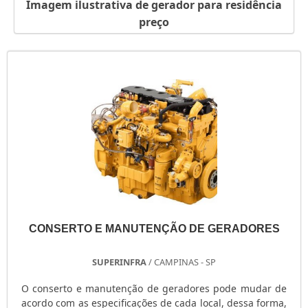
Imagem ilustrativa de gerador para residência
GERADOR PORTÁTIL A GASOLINA
preço
GERADOR PORTÁTIL A DIESEL
GERADOR PEQUENO DE ENERGIA
GERADOR PEQUENO A GASOLINA
GERADOR PARA SHOW
GERADOR PARA RESIDÊNCIA
GERADOR PARA RESIDÊNCIA PREÇO
GERADOR PARA LOCAÇÃO SÃO PAULO
GERADOR PARA AR CONDICIONADO
GERADOR MOTOMIL
GERADOR MENOR PREÇO
GERADOR ELÉTRICO DIESEL
CONSERTO E MANUTENÇÃO DE GERADORES
GERADOR ELÉTRICO DIESEL USADO
GERADOR ELÉTRICO A DIESEL
SUPERINFRA
/ CAMPINAS - SP
GERADOR DIESEL TRIFÁSICO
GERADOR DIESEL RESIDENCIAL
O conserto e manutenção de geradores pode mudar de
acordo com as especificações de cada local, dessa forma,
GERADOR DIESEL PORTÁTIL