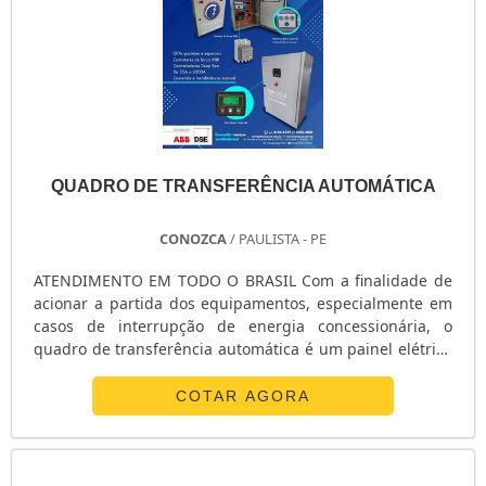
QUADRO DE TRANSFERÊNCIA AUTOMÁTICA
CONOZCA
/ PAULISTA - PE
ATENDIMENTO EM TODO O BRASIL Com a finalidade de
acionar a partida dos equipamentos, especialmente em
casos de interrupção de energia concessionária, o
quadro de transferência automática é um painel elétrico
de controle, usado em grupos geradores de energia
movidos à: Combustão; Gasolina; Diesel. mais
COTAR AGORA
informações sobre o produto Como o nome quadro de
transferência para gerador já diz, ele transfere a energia
para determinados polos de atuação. Nesse quadro é
possível identificar algumas variações como frequência