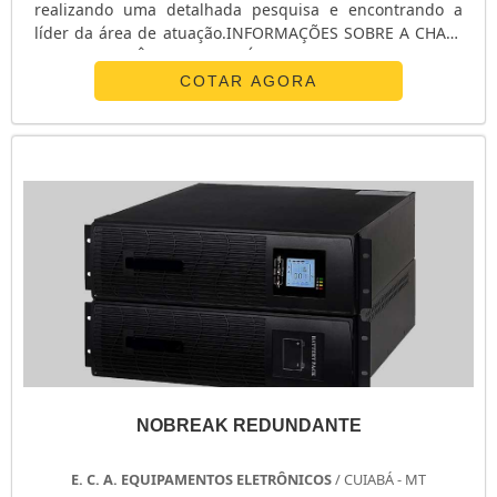
realizando uma detalhada pesquisa e encontrando a
líder da área de atuação.INFORMAÇÕES SOBRE A CHAVE
DE TRANSFERÊNCIA AUTOMÁTICA ATSQuem procura por
chave de transferência automática ats em uma empresa
COTAR AGORA
inovadora, acha o site da E. C. A. Equipamentos
Eletrônicos. Na companhia é possível encontrar
estabilizador de tensão monofásico e chave ...
NOBREAK REDUNDANTE
E. C. A. EQUIPAMENTOS ELETRÔNICOS
/ CUIABÁ - MT