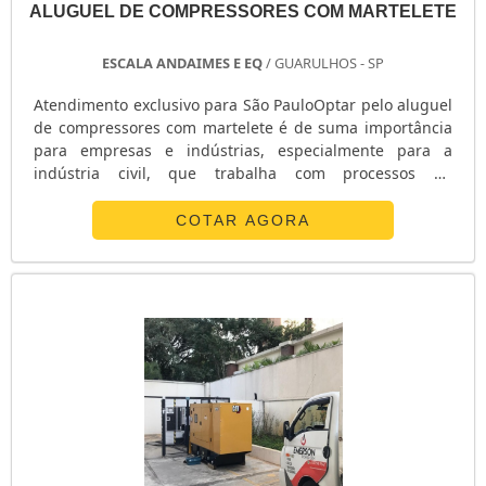
ALUGUEL DE COMPRESSORES COM MARTELETE
ESCALA ANDAIMES E EQ
/ GUARULHOS - SP
Atendimento exclusivo para São PauloOptar pelo aluguel
de compressores com martelete é de suma importância
para empresas e indústrias, especialmente para a
indústria civil, que trabalha com processos de
demolição, por exemplo. Por meio do aluguel de
compressores do tipo martelete é possível fazer a
COTAR AGORA
demolição de concreto, por exemplo, de forma mais
prática para o trabalhador.O PRODUTO APRESENTA
DIVERSAS UTILIZAÇÕESCom os compressores do tipo
martelete o empresário tem acesso a um equipamento
de q.