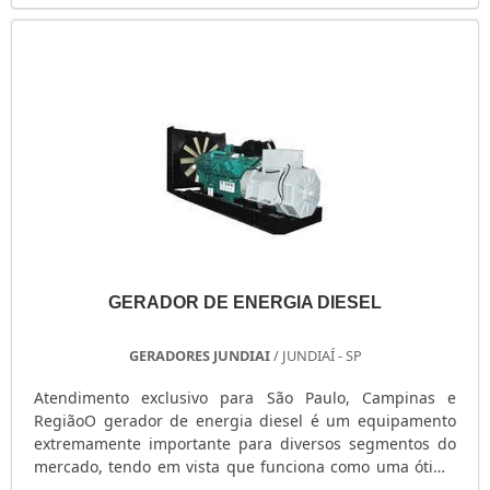
válido para quando não se pode correr o risco de quedas
Também fabricamos acessórios para Grupos Geradores,
durante um período específico, ou para promover
como: Kit atenuadores de Ruído; Portas acústicas de 65,
economia por meio da utilização em horários de po.
75 e 85 dB(A); Silenciosos Industrial/Hospitalar e QTA
(Quadro Transferência Automática). Solicite já um
orçamento! .
GERADOR DE ENERGIA DIESEL
GERADORES JUNDIAI
/ JUNDIAÍ - SP
Atendimento exclusivo para São Paulo, Campinas e
RegiãoO gerador de energia diesel é um equipamento
extremamente importante para diversos segmentos do
mercado, tendo em vista que funciona como uma ótima
fonte alternativa de energia stand-by, permitindo que as