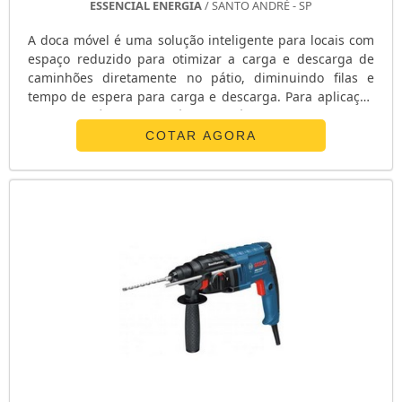
ESSENCIAL ENERGIA
/ SANTO ANDRÉ - SP
A doca móvel é uma solução inteligente para locais com
espaço reduzido para otimizar a carga e descarga de
caminhões diretamente no pátio, diminuindo filas e
tempo de espera para carga e descarga. Para aplicação
da Doca móvel estacionária em pátios ou galpões, com
deslocamento manual, para carga e descarga traseira ou
COTAR AGORA
lateral de veículos, caminhões ou semi-reboques; ou
como elevador para vencer obstáculos. Doca móvel é
fabricada com estruturas e....