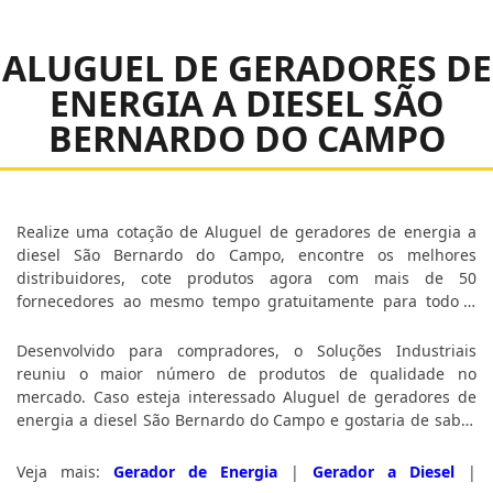
ALUGUEL DE GERADORES DE
ENERGIA A DIESEL SÃO
BERNARDO DO CAMPO
Realize uma cotação de Aluguel de geradores de energia a
diesel São Bernardo do Campo, encontre os melhores
distribuidores, cote produtos agora com mais de 50
fornecedores ao mesmo tempo gratuitamente para todo o
Brasil.
Desenvolvido para compradores, o Soluções Industriais
reuniu o maior número de produtos de qualidade no
mercado. Caso esteja interessado Aluguel de geradores de
energia a diesel São Bernardo do Campo e gostaria de saber
mais informações sobre a empresa selecione um ou mais dos
anuciantes logo abaixo:
Veja mais:
Gerador de Energia
|
Gerador a Diesel
|