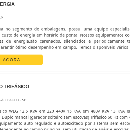
ERGIA
SP
ua no segmento de embalagens, possui uma equipe especiali
 custo de energia em horário de ponta. Nossos equipamentos c
s de energia,são carenados, silenciados e periodicamente t
garantir ótimo desempenho em campo. Temos disponíveis vários
gia para locação .Esses grupoos de geradores de energia, ger
R AGORA
O TRIFÁSICO
 SÃO PAULO - SP
ifásico WEG 12,5 KVA em 220 440v 15 KVA em 480v KVA 13 KVA 
) Duplo mancal (gerador solteiro sem escovas) Trifásico 60 Hz com 4
quipamento auto regulado e autoexcitado por sistema sem esco
ndependente ao campo principal sem utilização de anéis e escovas.