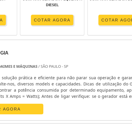
DIESEL
A
COTAR AGORA
COTAR AGO
GIA
DAIMES E MÁQUINAS
/ SÃO PAULO - SP
 solução prática e eficiente para não parar sua operação e gara
lte-nos, diversos models e capacidades. Dicas de utilização do 
contrar a potência consumida por determinado equipamento, ap
lts X Amps = Watts); Antes de ligar verifique: se o gerador está e
to para receber boa ventilação; Certifique - se que o gerador e...
R AGORA