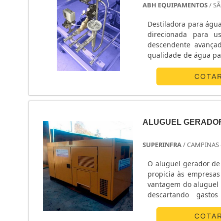
ABH EQUIPAMENTOS
/ SÃ
Destiladora para água STERIS Finn Aqua A Desti
direcionada para u
descendente avançad
qualidade de água para injeção em di
de evaporação e con
aplicado a....
COTA
ALUGUEL GERADOR
SUPERINFRA
/ CAMPINAS 
O aluguel gerador de 
propicia às empresas 
vantagem do aluguel é
descartando gastos
Atendimento 24 horas
fonte principal ou al
COTA