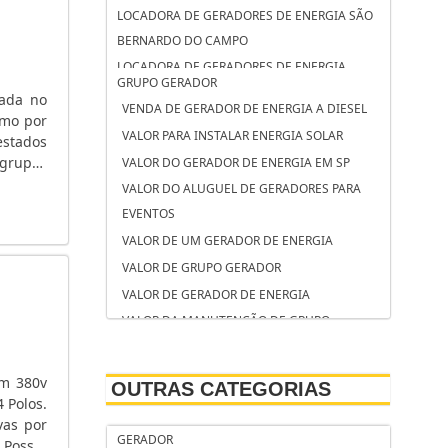
LOCADORA DE GERADORES DE ENERGIA SÃO
BERNARDO DO CAMPO
LOCADORA DE GERADORES DE ENERGIA
GRUPO GERADOR
OSASCO
zada no
VENDA DE GERADOR DE ENERGIA A DIESEL
LOCADORA DE GERADORES CAMPINAS
omo por
VALOR PARA INSTALAR ENERGIA SOLAR
estados
LOCAÇÃO DE GRUPO GERADOR SÃO JOSÉ DOS
 grupos
VALOR DO GERADOR DE ENERGIA EM SP
CAMPOS
almente
VALOR DO ALUGUEL DE GERADORES PARA
LOCAÇÃO DE GRUPO GERADOR SANTO
EVENTOS
ANDRÉ
VALOR DE UM GERADOR DE ENERGIA
LOCAÇÃO DE GRUPO GERADOR CAMPINAS
VALOR DE GRUPO GERADOR
LOCAÇÃO DE GERADORES SOROCABA
VALOR DE GERADOR DE ENERGIA
LOCAÇÃO DE GERADORES SÃO BERNARDO DO
VALOR DA MANUTENÇÃO DE GRUPO
CAMPO
GERADOR DE ENERGIA
LOCAÇÃO DE GERADORES PARA CASAMENTO
VALOR ALUGUEL GERADOR
SOROCABA
em 380v
OUTRAS CATEGORIAS
TORRE DE ILUMINAÇÃO COM GERADOR
 Polos.
LOCAÇÃO DE GERADORES PARA CASAMENTO
vas por
TANQUE DE COMBUSTÍVEL PARA GRUPO
SÃO BERNARDO DO CAMPO
GERADOR
 Possui