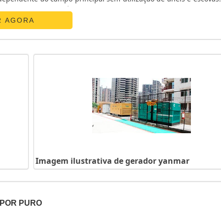
ador em baixa frequência (queda na rotação do motor). Em caso d..
R AGORA
Imagem ilustrativa de gerador yanmar
APOR PURO