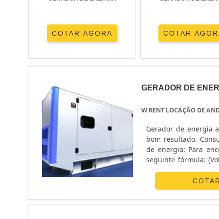
COTAR AGORA
COTAR AGOR
GERADOR DE ENER
W RENT LOCAÇÃO DE AN
Gerador de energia a
bom resultado. Consu
de energia: Para en
seguinte fórmula: (Vo
livre de poeira e aber
COTA