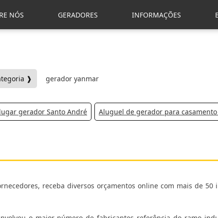
RE NÓS
GERADORES
INFORMAÇÕES
ategoria ❱
gerador yanmar
lugar gerador Santo André
Aluguel de gerador para casamento
fornecedores, receba diversos orçamentos online com mais de 50 i
envolveu o maior número de fabricantes referência do ramo indus