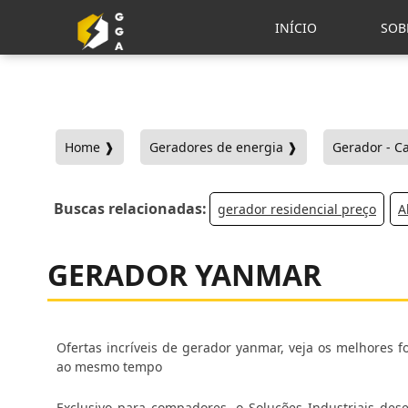
INÍCIO
SOB
Home ❱
Geradores de energia ❱
Gerador - C
Buscas relacionadas:
gerador residencial preço
A
GERADOR YANMAR
Ofertas incríveis de gerador yanmar, veja os melhores 
ao mesmo tempo
Exclusivo para compadores, o Soluções Industriais des