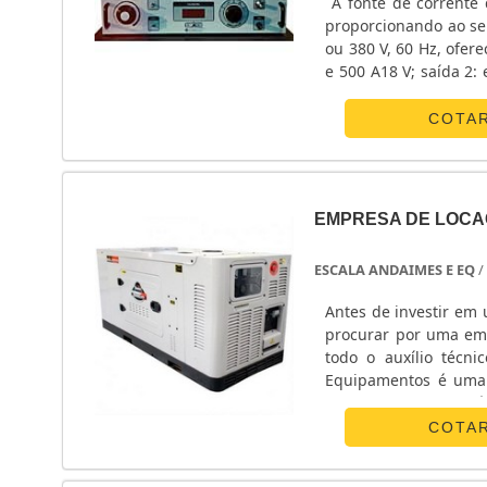
A fonte de corrente d
proporcionando ao seu usuário,
ou 380 V, 60 Hz, ofer
e 500 A18 V; saída 2:
de 6 V e circuito para 
COTA
EMPRESA DE LOCA
ESCALA ANDAIMES E EQ
/
Antes de investir em
procurar por uma emp
todo o auxílio técn
Equipamentos é uma e
atividades com excel
QUALIDADEA empresa 
COTA