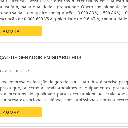
a Eletroteste possui características diferenciadas em sua estrut
 maior qualidade e praticidade. Opera com alimentação de 220
ecendo saída 1 em quatro configurações: 3.000 A3 V, 1.500 A6 V, 1.0
 excitação de 0-300-600 V6 A, polaridade de 0-6 V7 A, continuidade
teste de continuidade; e saída 3: entrada externa ....
R AGORA
ÇÃO DE GERADOR EM GUARULHOS
 GUARULHOS - SP
 uma empresa de locação de gerador em Guarulhos é preciso pesq
resa que, tal como a Escala Andaimes e Equipamentos, possa o
ico e produtos de qualidade para o consumidor. A Escala And
mpresa excepcional e idônea, com profissionais aptos a exerc
ência e respeito às necessidades dos clientes.SERVIÇOS REALIZA
honra sua tradição de ser uma das melho.
R AGORA