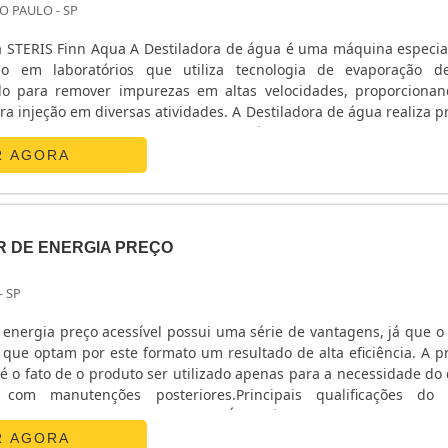
O PAULO - SP
ladora de água é uma máquina especialmente
so em laboratórios que utiliza tecnologia de evaporação d
o para remover impurezas em altas velocidades, proporcionan
versas atividades. A Destiladora de água realiza processo
densação encenado para produzir água de injeção. Nela, o 
R AGORA
 DE ENERGIA PREÇO
- SP
energia preço acessível possui uma série de vantagens, já que o 
que optam por este formato um resultado de alta eficiência. A pr
 o fato de o produto ser utilizado apenas para a necessidade do c
 com manutenções posteriores.Principais qualificações do 
 por dia, sete dias por semana; É possível dispor de um gerad
ternativa de energia; Deman.
R AGORA