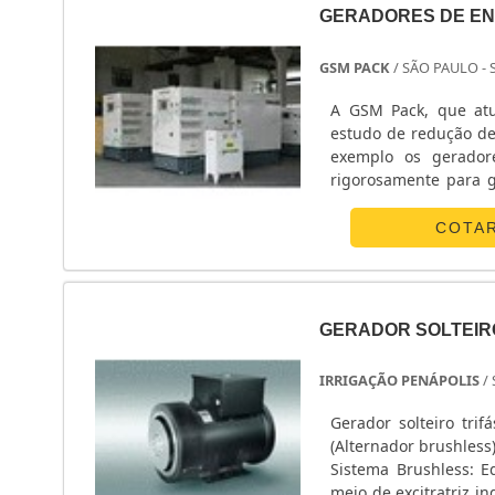
GERADORES DE EN
GSM PACK
/ SÃO PAULO - 
A GSM Pack, que at
estudo de redução de
exemplo os geradore
rigorosamente para 
de geradores de ener
variam de 15 kVA...
COTA
GERADOR SOLTEIR
IRRIGAÇÃO PENÁPOLIS
/
Gerador solteiro tr
(Alternador brushless
Sistema Brushless: E
meio de excitratriz i