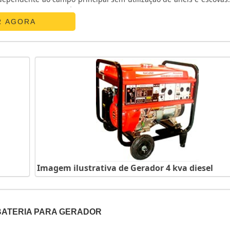
ador em baixa frequência (queda na rotação do motor). Em caso d..
R AGORA
Imagem ilustrativa de Gerador 4 kva diesel
ATERIA PARA GERADOR