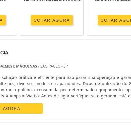
A
COTAR AGORA
COTAR AGO
GIA
DAIMES E MÁQUINAS
/ SÃO PAULO - SP
 solução prática e eficiente para não parar sua operação e gara
lte-nos, diversos models e capacidades. Dicas de utilização do 
contrar a potência consumida por determinado equipamento, ap
lts X Amps = Watts); Antes de ligar verifique: se o gerador está e
to para receber boa ventilação; Certifique - se que o gerador e...
R AGORA