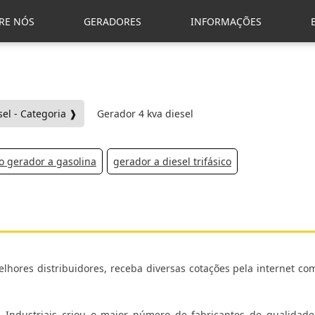
RE NÓS
GERADORES
INFORMAÇÕES
el - Categoria ❱
Gerador 4 kva diesel
o gerador a gasolina
gerador a diesel trifásico
lhores distribuidores, receba diversas cotações pela internet co
 Industriais criou o maior número de fabricantes de qualidade