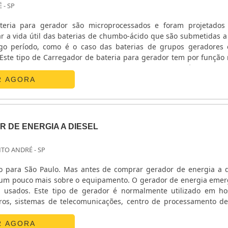
 - SP
teria para gerador são microprocessados e foram projetado
r a vida útil das baterias de chumbo-ácido que são submetidas a
ngo período, como é o caso das baterias de grupos geradores
Este tipo de Carregador de bateria para gerador tem por função
ores em seu melhor estado de carga. A ACS Geradores é uma emp
R AGORA
 DE ENERGIA A DIESEL
NTO ANDRÉ - SP
o para São Paulo. Mas antes de comprar gerador de energia a d
um pouco mais sobre o equipamento. O gerador de energia emer
 usados. Este tipo de gerador é normalmente utilizado em hos
tros, sistemas de telecomunicações, centro de processamento d
ância do grupo gerador Locais que precisam de fornecimento de 
R AGORA