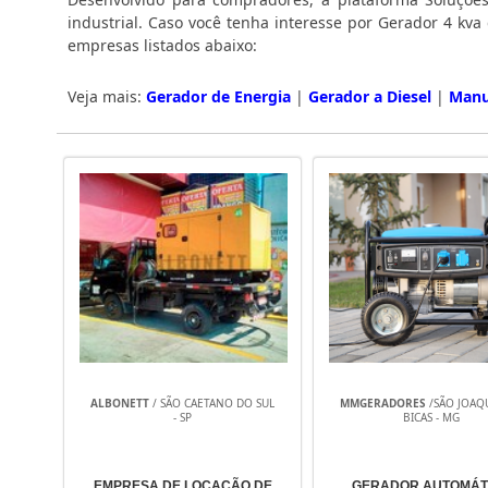
industrial. Caso você tenha interesse por Gerador 4 kv
empresas listados abaixo:
Veja mais:
Gerador de Energia
|
Gerador a Diesel
|
Manu
ALBONETT
/ SÃO CAETANO DO SUL
MMGERADORES
/SÃO JOAQ
- SP
BICAS - MG
EMPRESA DE LOCAÇÃO DE
GERADOR AUTOMÁT