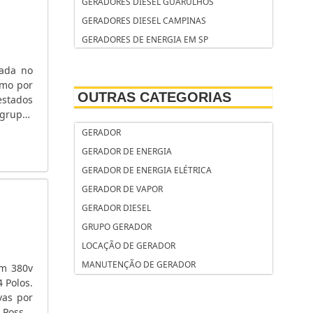
GERADORES DIESEL GUARULHOS
GERADORES DIESEL CAMPINAS
GERADORES DE ENERGIA EM SP
GERADORES DE ENERGIA ELÉTRICA
zada no
GERADORES DE ENERGIA ELÉTRICA USADOS
omo por
OUTRAS CATEGORIAS
GERADORES DE ÁGUA QUENTE INDUSTRIAIS
estados
 grupos
GERADOR YAMAHA
almente
GERADOR
GERADOR STEMAC PREÇO
GERADOR DE ENERGIA
GERADOR PORTÁTIL DE ENERGIA
RESIDENCIAL
GERADOR DE ENERGIA ELÉTRICA
GERADOR PEQUENO PORTE
GERADOR DE VAPOR
GERADOR PARTIDA ELÉTRICA
GERADOR DIESEL
GERADOR PARTIDA ELÉTRICA AUTOMÁTICA
GRUPO GERADOR
GERADOR PARA LOCAÇÃO
LOCAÇÃO DE GERADOR
GERADOR PARA LOCAÇÃO GUARULHOS
MANUTENÇÃO DE GERADOR
em 380v
 Polos.
GERADOR PARA FESTA
vas por
GERADOR PARA EVENTOS
 Possui