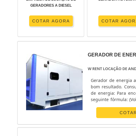
GERADORES A DIESEL
COTAR AGORA
COTAR AGOR
GERADOR DE ENER
W RENT LOCAÇÃO DE AN
Gerador de energia a
bom resultado. Consu
de energia: Para en
seguinte fórmula: (Vo
livre de poeira e aber
COTA