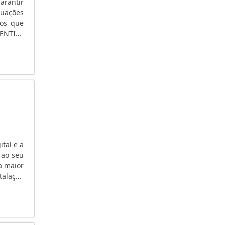
arantir
GERADOR À GASOLINA PREÇO
tuações
tos que
GERADOR A GASOLINA PORTÁTIL
VENTIVA
GERADOR A GASOLINA PARTIDA ELÉTRICA
técnico
GERADOR A GASOLINA HONDA
GERADOR A GASOLINA 4 TEMPOS
GERADOR A GASOLINA 220V
GERADOR A GASOLINA 2000 WATTS
GERADOR A DIESEL
GERADOR A DIESEL USADO
GERADOR A DIESEL TRIFÁSICO
tal e a
GERADOR A DIESEL TOYAMA
 ao seu
GERADOR A DIESEL PREÇO
a maior
GERADOR A DIESEL PARA RESIDÊNCIA
talação
a....
GERADOR A DIESEL PARA RESIDÊNCIA SP
GERADOR 5KVA PREÇO
GERADOR 50 KVA DIESEL