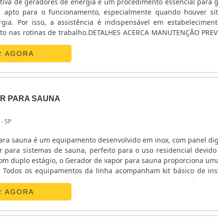
iva de geradores de energia é um procedimento essencial para g
a apto para o funcionamento, especialmente quando houver si
gia. Por isso, a assistência é indispensável em estabelecimen
nto nas rotinas de trabalho.DETALHES ACERCA MANUTENÇÃO PRE
rofissionais altamente qualificados, que possuem conhecimento 
ais, a aplicação de acessórios e peças .
R AGORA
R PARA SAUNA
 - SP
ara sauna é um equipamento desenvolvido em inox, com panel digi
r para sistemas de sauna, perfeito para o uso residencial devido
m duplo estágio, o Gerador de vapor para sauna proporciona um
 Todos os equipamentos da linha acompanham kit básico de ins
 aço com 40cm, dreno e painel de comando digital. Construído na pl
R AGORA