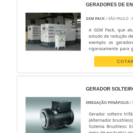
GERADORES DE EN
GSM PACK
/ SÃO PAULO - 
A GSM Pack, que at
estudo de redução de
exemplo os geradore
rigorosamente para 
de geradores de ener
variam de 15 kVA...
COTA
GERADOR SOLTEIR
IRRIGAÇÃO PENÁPOLIS
/
Gerador solteiro tr
(Alternador brushless
Sistema Brushless: E
meio de excitratriz i