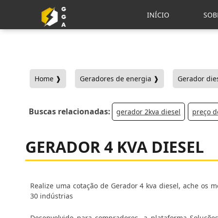
INÍCIO
SOB
Home ❱
Geradores de energia ❱
Gerador dies
Buscas relacionadas:
gerador 2kva diesel
preço d
GERADOR 4 KVA DIESEL
Realize uma cotação de Gerador 4 kva diesel, ache os me
30 indústrias
Desenvolvido para compradores, a plataforma Soluções