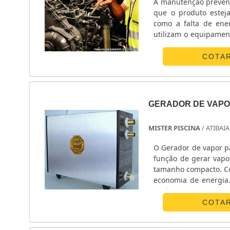
A manutenção prevent
que o produto estej
como a falta de ener
utilizam o equipame
Ela é exercida por p
sobre o assunto. Adem
COTA
GERADOR DE VAPO
MISTER PISCINA
/ ATIBAIA
O Gerador de vapor p
função de gerar vapo
tamanho compacto. Co
economia de energia.
flexível com trama de
COTA