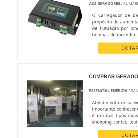
ACS GERADORES
/ SUMARÉ
O Carregador de ba
propósito de aumenta
de flutuação por lo
bombas de incêndio. 
as baterias de gerad
vasta ex....
COTA
COMPRAR GERADOR
ESSENCIAL ENERGIA
/ SA
Atendimento exclusiv
importante conhecer 
é um dos tipos mais
shopping-center, tea
entre outros. Import
....
COTA