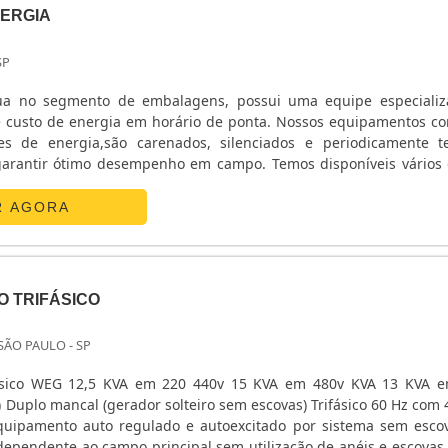
ERGIA
SP
ua no segmento de embalagens, possui uma equipe especiali
 custo de energia em horário de ponta. Nossos equipamentos c
s de energia,são carenados, silenciados e periodicamente t
garantir ótimo desempenho em campo. Temos disponíveis vários
gia para locação .Esses grupoos de geradores de energia, ger
R AGORA
O TRIFÁSICO
 SÃO PAULO - SP
ifásico WEG 12,5 KVA em 220 440v 15 KVA em 480v KVA 13 KVA 
) Duplo mancal (gerador solteiro sem escovas) Trifásico 60 Hz com 4
quipamento auto regulado e autoexcitado por sistema sem esco
ndependente ao campo principal sem utilização de anéis e escovas.