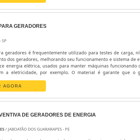
 PARA GERADORES
- SP
a geradores é frequentemente utilizado para testes de carga, ní
nto dos geradores, melhorando seu funcionamento e sistema de e
ce energia elétrica, usados para manter máquinas funcionando
eletricidade, por exemplo. O material é garante que o gerador
orreto em suas áreas de atuação, tais como empresas, indú
as, prédios residenciais e até para manter.
R AGORA
ENTIVA DE GERADORES DE ENERGIA
ES
/ JABOATÃO DOS GUARARAPES - PE