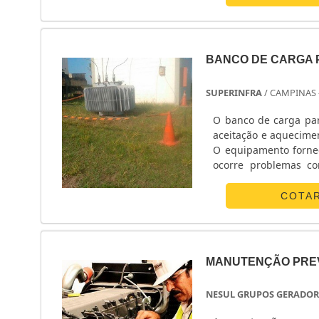
BANCO DE CARGA
SUPERINFRA
/ CAMPINAS 
O banco de carga par
aceitação e aquecime
O equipamento forne
ocorre problemas com a 
funcione de modo c
supermercados, fábric
COTA
MANUTENÇÃO PREV
NESUL GRUPOS GERADOR