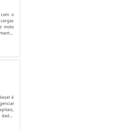
GERADOR DE ENERGIA ELÉTRICA PORTÁTIL SP
GERADOR DE ENERGIA ELÉTRICA A ÓLEO
s com o
DIESEL
 cargas
 e moto
GERADOR DE ENERGIA DIESEL
 manter
GERADOR DE ENERGIA DIESEL PREÇO
resa de
GERADOR DE ENERGIA COM ALTERNADOR
AUTOMOTIVO
GERADOR DE ENERGIA AUTOMÁTICO
GERADOR DE ENERGIA ALUGUEL
GERADOR DE ENERGIA ALUGUEL PREÇO
GERADOR DE ENERGIA A VENDA USADO
GERADOR DE ENERGIA A GASOLINA USADO
GERADOR DE ENERGIA A GASOLINA 3000W
iesel é
gencial
GERADOR DE ENERGIA A GÁS
pitais,
GERADOR DE ENERGIA A DIESEL TRIFÁSICO
e dados
USADO
energia
GERADOR DE ENERGIA A DIESEL SILENCIOSO