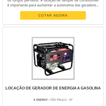
ou longos períodos. A locação de tanque de combustível
é importante para aumentar a autonomia dos geradores,
sendo um elemento bastante recomendado para a
segurança da operação. Os geradores trabalham com o
COTAR AGORA
fornecimento de energia para alimentação contínua,
emergencial, paradas para manutenção, horário de
ponta e outras necessidades, sendo essenciais nos mais
diversos segmentos comerciais e in.
LOCAÇÃO DE GERADOR DE ENERGIA A GASOLINA
X ENERGY
/ SÃO PAULO - SP