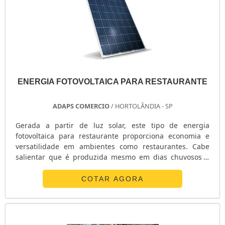
ENERGIA FOTOVOLTAICA PARA RESTAURANTE
ADAPS COMERCIO
/ HORTOLÂNDIA - SP
Gerada a partir de luz solar, este tipo de energia
fotovoltaica para restaurante proporciona economia e
versatilidade em ambientes como restaurantes. Cabe
salientar que é produzida mesmo em dias chuvosos e
nublados, pois necessita apenas de radiação solar.
Ademais, quanto maior a radiação, também será a
COTAR AGORA
produção de energia.O EQUIPAMENTO DEVE SER
INSTALADO POR ESPECIALISTASPor isso, no momento de
obter a energia fotovoltaica para o estabelecimento, é
fundamental atentar-se quanto ao espaço. Dessa.