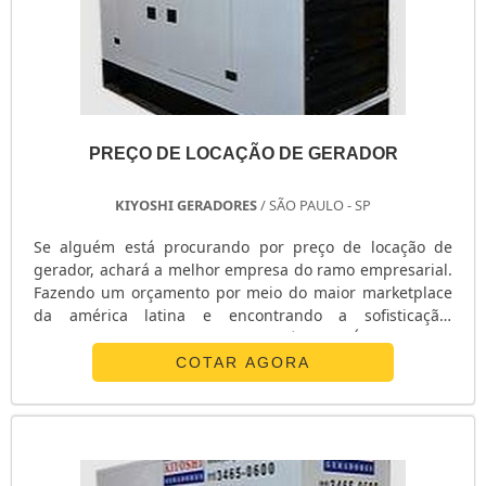
PREÇO DE LOCAÇÃO DE GERADOR
KIYOSHI GERADORES
/ SÃO PAULO - SP
Se alguém está procurando por preço de locação de
gerador, achará a melhor empresa do ramo empresarial.
Fazendo um orçamento por meio do maior marketplace
da américa latina e encontrando a sofisticação,
qualidade e preço justo em um só lugar. É exatamente
isso! Quando o desejo é por preço de locação de gerador,
COTAR AGORA
com a Kiyoshi Geradores obterá ótima qualidade com
pagamento acessível.DIFERENCIAIS DE PREÇO DE
LOCAÇÃO DE GERADORA Kiyoshi Ger...