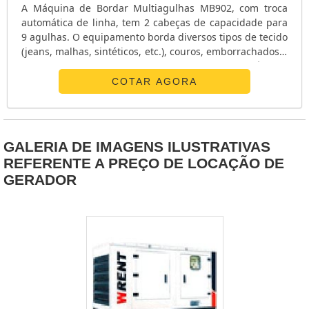
A Máquina de Bordar Multiagulhas MB902, com troca
automática de linha, tem 2 cabeças de capacidade para
9 agulhas. O equipamento borda diversos tipos de tecido
(jeans, malhas, sintéticos, etc.), couros, emborrachados e
tapetes, entre outros. A tecnologia utilizada na Máquina
de Bordar Multiagulhas MB902 permite a transferência
COTAR AGORA
de bordados por Pendrive, um sistema de corte
automático de linha que reduz o tempo gasto com
limpeza e acabamento, além...
Você também pode se interessar por
Aluguel de
GALERIA DE IMAGENS ILUSTRATIVAS
geradores para eventos
, só aqui no Soluções Industriais
REFERENTE A PREÇO DE LOCAÇÃO DE
você descobre os melhores distribuidores..
GERADOR