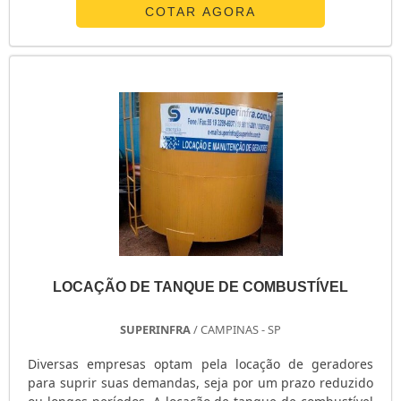
tereftalato). A Sopradora semi automática contém:
COTAR AGORA
alimentador rotativo de pré-forma, túnel de aquecimento
com resistências elétricas, molde duplo, descarga
automática de vasilhame com ra....
LOCAÇÃO DE TANQUE DE COMBUSTÍVEL
SUPERINFRA
/ CAMPINAS - SP
Diversas empresas optam pela locação de geradores
para suprir suas demandas, seja por um prazo reduzido