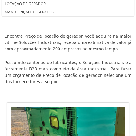
LOCAÇÃO DE GERADOR
PREÇO DA INSTALAÇÃO DO SISTEMA FOTOVOLTAICO
MANUTENÇÃO DE GERADOR
PREÇO ALUGUEL GERADOR CASAMENTO
PLANO MANUTENÇÃO PREVENTIVA GRUPO GERADOR
MANUTENÇÃO CORRETIVA GERADOR DE ENERGIA ELETRICA
Encontre Preço de locação de gerador, você adquire na maior
MANUTENÇÃO CORRETIVA EM GERADOR DE ENERGIA EM SP
vitrine Soluções Industriais, receba uma estimativa de valor já
com aproximadamente 200 empresas ao mesmo tempo
LOJA DE GERADORES DE ENERGIA
LOCADORA DE GERADORES SÃO PAULO
Possuindo centenas de fabricantes, o Soluções Industriais é a
LOCADORA DE GERADORES DE ENERGIA
ferramenta B2B mais completo da área industrial. Para fazer
LOCADORA DE GERADORES DE ENERGIA GUARULHOS
um orçamento de Preço de locação de gerador, selecione um
dos fornecedores a seguir:
LOCAÇÃO GERADOR SP
KIT ENERGIA SOLAR RESIDENCIAL PREÇO
INSTALAÇÃO DE SISTEMA FOTOVOLTAICO
INSTALAÇÃO DE SISTEMA DE ENERGIA SOLAR
GRUPO MOTOR GERADOR DIESEL
GRUPO GERADOR DIESEL TRIFÁSICO
GRUPO DE GERADORES A DIESEL