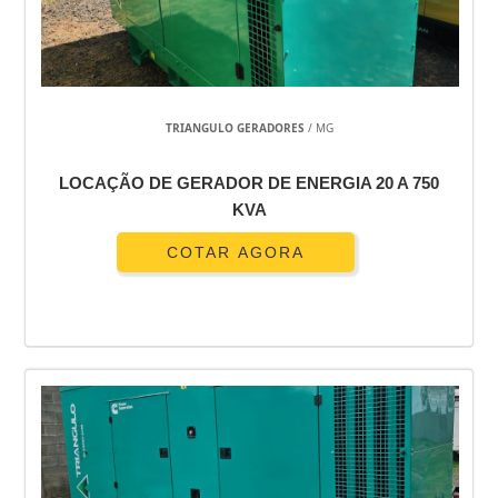
GERADORES A DIESEL USADOS A VENDA
GERADORA DE ENGRENAGENS
GERADOR SOLTEIRO AUTO REGULADO
GERADOR SILENCIOSO 6KVA
TRIANGULO GERADORES
/ MG
GERADOR DIESEL 6KVA MONOFÁSICO
GERADOR DIESEL 5KVA
LOCAÇÃO DE GERADOR DE ENERGIA 20 A 750
GERADOR DIESEL 4 KVA
KVA
GERADOR DIESEL 3KVA
GERADOR DIESEL 10KVA
COTAR AGORA
GERADOR DE VAPOR SAUNA
GERADOR DE VAPOR PURO
GERADOR DE VAPOR PARA SAUNA RESIDENCIAL
GERADOR DE VAPOR PARA SAUNA A GÁS
GERADOR DE VAPOR INSTANTÂNEO
GERADOR DE VAPOR INSTANTÂNEO PREÇO
GERADOR DE GELO EM ESCAMAS
GERADOR DE GÁS