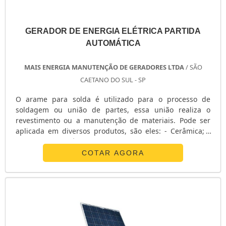
GERADOR DE ENERGIA ELÉTRICA PARTIDA
AUTOMÁTICA
MAIS ENERGIA MANUTENÇÃO DE GERADORES LTDA
/ SÃO
CAETANO DO SUL - SP
O arame para solda é utilizado para o processo de
soldagem ou união de partes, essa união realiza o
revestimento ou a manutenção de materiais. Pode ser
aplicada em diversos produtos, são eles: - Cerâmica; -
Metais; - Poliméricos; Função A soldagem tem como
principal função realizar a junção de equipamentos
COTAR AGORA
através soldagem, fixação mecânica, parafusagem ou
colagem. O processo de soldagem é feito através do
aquecimento das partes e do a....