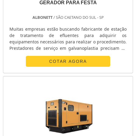
GERADOR PARA FESTA
ALBONETT
/ SÃO CAETANO DO SUL - SP
Muitas empresas estão buscando fabricante de estação
de tratamento de efluentes para adquirir os
equipamentos necessários para realizar o procedimento.
Prestadores de serviço em galvanoplastia precisam de
uma estação para tratar os líquidos produzidos durante
o trabalho para evitar multas. Além disso, a fiscalização
COTAR AGORA
nas empresas é severa e pode ocasionar diversas
punições, caso não haja tratamento no efluente.
Punições como o enquadramento dos ....