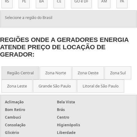
RS
PE
BA
CE
GO e DF
AM
PA
Selecione a região do Brasil
REGIÕES ONDE A GERADORES ENERGIA
ATENDE PREÇO DE LOCAÇÃO DE
GERADOR:
Região Central
Zona Norte
Zona Oeste
Zona Sul
Zona Leste
Grande São Paulo
Litoral de São Paulo
Aclimação
Bela Vista
Bom Retiro
Brás
Cambuci
Centro
Consolação
Higienópolis
Glicério
Liberdade