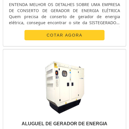
ENTENDA MELHOR OS DETALHES SOBRE UMA EMPRESA
DE CONSERTO DE GERADOR DE ENERGIA ELÉTRICA
Quem precisa de conserto de gerador de energia
elétrica, consegue encontrar o site da SISTEGERADOR.
Com grande expressão de mercado quando o assunto é
controlador para geradores e venda de geradores,
COTAR AGORA
visando sempre a qualidade final para obter a fidelização
do cliente. Focando na qualidade sobre conserto de
gerador de energia elétrica, é importante buscar um
local que ofereça inovação e tecnologia de ponta, pontos
importantes que ficam de fora no planejamento de
organizações que não trabalham com seriedade e
profissionalismo. Então, aproveite este momento, faça
uma cotação agora mesmo com nossa equipe para um
atendimento personalizado sobre conserto de gerador
de energia elétrica. Nosso quadro de funcionários é
formado por profissionais atenciosos com as solicitações
dos clientes, esperamos o seu contato para tirar todas as
dúvidas.
ALUGUEL DE GERADOR DE ENERGIA