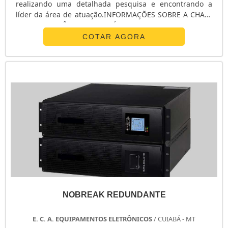
realizando uma detalhada pesquisa e encontrando a
líder da área de atuação.INFORMAÇÕES SOBRE A CHAVE
DE TRANSFERÊNCIA AUTOMÁTICA ATSQuem procura por
chave de transferência automática ats em uma empresa
COTAR AGORA
inovadora, acha o site da E. C. A. Equipamentos
Eletrônicos. Na companhia é possível encontrar
estabilizador de tensão monofásico e chave ...
NOBREAK REDUNDANTE
E. C. A. EQUIPAMENTOS ELETRÔNICOS
/ CUIABÁ - MT