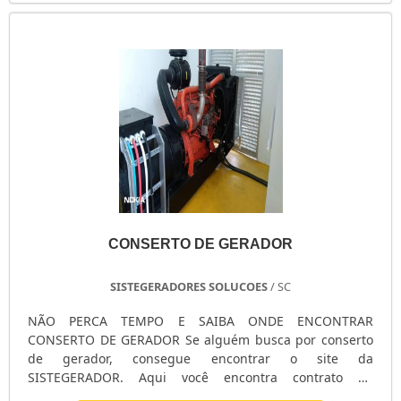
filtros e óleo, testes de carga e inspeção completa para
evitar problemas inesperados. ✅ Manutenção Corretiva:
Atendimento emergencial para falhas, garantindo rápida
solução e mínimo impacto na operação. ✅ Assistência
Técnica 24/7: Suporte especializado sempre disponível
para atender sua demanda. ✅ Peças Originais: Utilização
de componentes certificados para garantir máxima
eficiência e durabilidade.
CONSERTO DE GERADOR
SISTEGERADORES SOLUCOES
/ SC
NÃO PERCA TEMPO E SAIBA ONDE ENCONTRAR
CONSERTO DE GERADOR Se alguém busca por conserto
de gerador, consegue encontrar o site da
SISTEGERADOR. Aqui você encontra contrato de
manutenção preventiva de grupos geradores e venda de