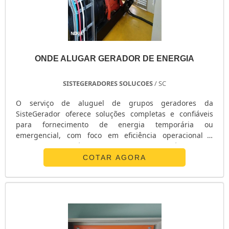
ONDE ALUGAR GERADOR DE ENERGIA
SISTEGERADORES SOLUCOES
/ SC
O serviço de aluguel de grupos geradores da
SisteGerador oferece soluções completas e confiáveis
para fornecimento de energia temporária ou
emergencial, com foco em eficiência operacional e
conformidade técnica. Especificações Técnicas e
Diferenciais do Serviço: Capacidades Variadas: Locação
COTAR AGORA
de geradores com potências desde 10 kVA até 2000 kVA,
atendendo diferentes demandas energéticas.
Equipamentos Testados e Certificados: Todos os
geradores passam por testes rigorosos em bancada com
máquina de teste de bombas injetoras, garantindo
máxima eficiência e funcionamento dentro das normas