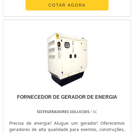
geradores, visando sempre a qualidade final para obter
COTAR AGORA
a fidelização do cliente. Discorrendo ainda sobre
conserto de gerador, na essência da companhia a
mesma deve prezar por inovação e profissionalismo,
pequenos detalhes, mas de grande importância para
saber a procedência e seriedade da organização.
FORNECEDOR DE GERADOR DE ENERGIA
SISTEGERADORES SOLUCOES
/ SC
Precisa de energia? Alugue um gerador! Oferecemos
geradores de alta qualidade para eventos, construções,