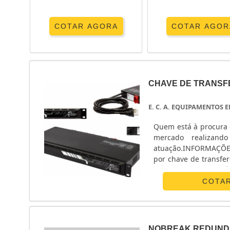
COTAR AGORA
COTAR AGOR
CHAVE DE TRANSF
E. C. A. EQUIPAMENTOS
Quem está à procura 
mercado realizand
atuação.INFORMAÇÕ
por chave de transfe
Equipamentos Eletrô
monofásico e chave ...
COTA
NOBREAK REDUND