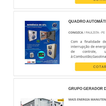
QUADRO AUTOMÁT
CONOZCA
/ PAULISTA - PE
Com a finalidade d
interrupção de energi
de controle, 
à:Combustão;Gasoli
transferência para ge
Nesse quadro é possív
COTA
de funcionamento, 
etc.Utilizado, geralm
é fundamental para 
distribuidor de ener
GRUPO GERADOR D
CONHECIMENTO. Esse é
educação, bem como
MAIS ENERGIA MANUTEN
conceito, fundamos