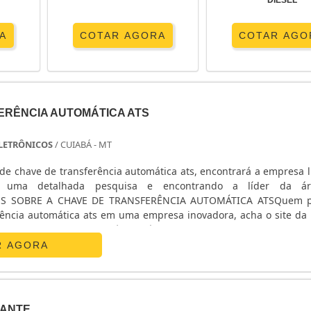
DIESEL
A
COTAR AGORA
COTAR AGO
ERÊNCIA AUTOMÁTICA ATS
 ELETRÔNICOS
/ CUIABÁ - MT
de chave de transferência automática ats, encontrará a empresa l
o uma detalhada pesquisa e encontrando a líder da á
ES SOBRE A CHAVE DE TRANSFERÊNCIA AUTOMÁTICA ATSQuem p
rência automática ats em uma empresa inovadora, acha o site da E
nicos. Na companhia é possível encontrar estabilizador de
R AGORA
ANTE