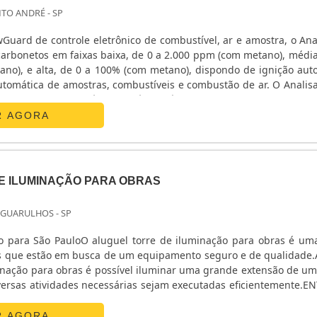
NTO ANDRÉ - SP
Guard de controle eletrônico de combustível, ar e amostra, o Ana
carbonetos em faixas baixa, de 0 a 2.000 ppm (com metano), média
no), e alta, de 0 a 100% (com metano), dispondo de ignição aut
tica de amostras, combustíveis e combustão de ar. O Analisador de
ade e sistema de análise de gás contínuo e automatizado em to....
R AGORA
E ILUMINAÇÃO PARA OBRAS
 GUARULHOS - SP
o para São PauloO aluguel torre de iluminação para obras é um
es que estão em busca de um equipamento seguro e de qualidade.
inação para obras é possível iluminar uma grande extensão de um
iversas atividades necessárias sejam executadas eficientemente.E
 PROCURADOS NO MERCADOAo optar pelo aluguel de uma to
rio estará investindo em dos equipamentos.
R AGORA