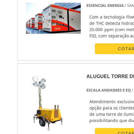
ESSENCIAL ENERGIA
/ SA
Com a tecnologia Flow
de THC detecta hidro
20.000 ppm (com meta
FID, com separação automá
THC oferece flexibilid
COTA
ALUGUEL TORRE D
ESCALA ANDAIMES E EQ
/
Atendimento exclusiv
opção para os client
de uma torre de ilum
possibilitando que d
EQUIPAMENTOS MAIS
iluminação o empresá
COTA