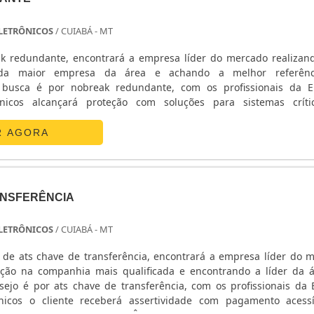
 ELETRÔNICOS
/ CUIABÁ - MT
k redundante, encontrará a empresa líder do mercado realiza
da maior empresa da área e achando a melhor referên
busca é por nobreak redundante, com os profissionais da E
ônicos alcançará proteção com soluções para sistemas crít
ETALHES SOBRE O NOBREAK REDUNDANTEA E. C. A. Equipa
 sua energia em ...
R AGORA
ANSFERÊNCIA
 ELETRÔNICOS
/ CUIABÁ - MT
de ats chave de transferência, encontrará a empresa líder do 
ção na companhia mais qualificada e encontrando a líder da 
ejo é por ats chave de transferência, com os profissionais da E
nicos o cliente receberá assertividade com pagamento acess