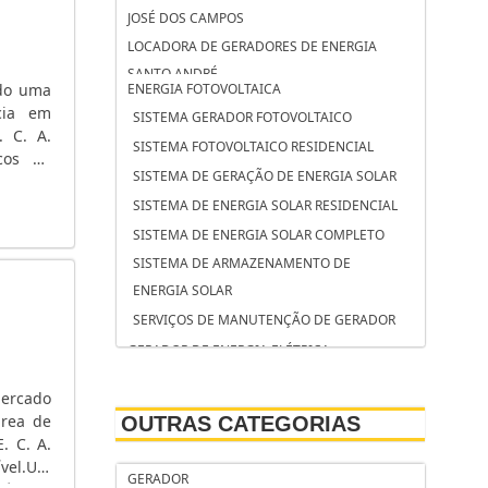
JOSÉ DOS CAMPOS
LOCADORA DE GERADORES DE ENERGIA
SANTO ANDRÉ
ndo uma
ENERGIA FOTOVOLTAICA
LOCADORA DE GERADORES DE ENERGIA
cia em
SISTEMA GERADOR FOTOVOLTAICO
CAMPINAS
. C. A.
SISTEMA FOTOVOLTAICO RESIDENCIAL
icos de
LOCAÇÃO DE GRUPO GERADOR SOROCABA
SISTEMA DE GERAÇÃO DE ENERGIA SOLAR
mentos
LOCAÇÃO DE GRUPO GERADOR SÃO
SISTEMA DE ENERGIA SOLAR RESIDENCIAL
BERNARDO DO CAMPO
SISTEMA DE ENERGIA SOLAR COMPLETO
LOCAÇÃO DE GRUPO GERADOR OSASCO
SISTEMA DE ARMAZENAMENTO DE
LOCAÇÃO DE GERADORES SP PREÇO
ENERGIA SOLAR
LOCAÇÃO DE GERADORES SÃO JOSÉ DOS
SERVIÇOS DE MANUTENÇÃO DE GERADOR
CAMPOS
GERADOR DE ENERGIA ELÉTRICA
LOCAÇÃO DE GERADORES SANTO ANDRÉ
SERVIÇO DE MANUTENÇÃO DE GRUPOS
LOCAÇÃO DE GERADORES PARA CASAMENTO
mercado
GERADORES
SÃO JOSÉ DOS CAMPOS
área de
OUTRAS CATEGORIAS
SERVIÇO DE MANUTENÇÃO CORRETIVA EM
LOCAÇÃO DE GERADORES PARA CASAMENTO
. C. A.
GERADOR DE ENERGIA
ível.UM
SANTO ANDRÉ
GERADOR