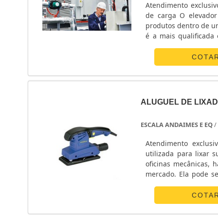
possuem vivência s
Atendimento exclusivo para Gra
Quadro automático p
de carga O elevador de carga tem como principal finalidade ajudar na movimentação de
fabricante brasileir
produtos dentro de um prédio. Para se escolher o melhor elevador
realizamos em todo
é a mais qualificada empresa de e
técnica/start up, a
Produto de excelente 
diesel.Também fabric
COTA
Portas acústicas de
Transferência Automáti
ALUGUEL DE LIXAD
ESCALA ANDAIMES E EQ
/
Atendimento exclusi
utilizada para lixar 
oficinas mecânicas, 
mercado. Ela pode se
assim, elas possuem d
madeira, devem ser l
COTA