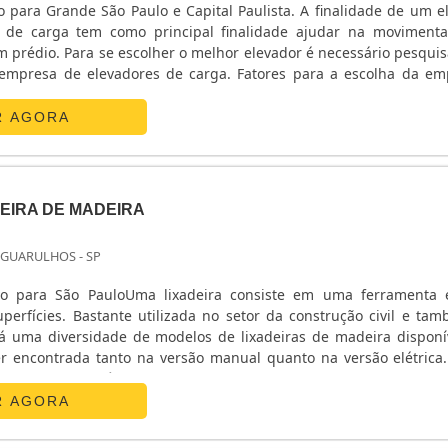
ólida e comprovada no segmento de geração de energia.empr
nde São Paulo e Capital Paulista. A finalidade de um elevador
ara geradorA empresa é distribuidora da MWM Geradores, qu
a de Grupos Geradores, com planta em Santo Amaro. Através de par
 é necessário pesquisar qual
 nordeste do Brasil, serviços de manutenção, instalação, 
levadores de carga. Fatores para a escolha da empresa -
ssim como comercializamos peças diversas para geradores e 
qualidade; - Bom atendimento; - Instalação com p....
amos acessórios para Grupos Geradores, como: Kit atenuadores de
R AGORA
 65, 75 e 85 dB(A); Silenciosos Industrial/Hospitalar e QTA 
ca). Solicite já um orçamento!.
EIRA DE MADEIRA
 GUARULHOS - SP
vo para São PauloUma lixadeira consiste em uma ferramenta e
superfícies. Bastante utilizada no setor da construção civil e ta
há uma diversidade de modelos de lixadeiras de madeira disponí
r encontrada tanto na versão manual quanto na versão elétrica
iferentes propósitos que, na hora de realizar o aluguel de lixad
evados em consideração. MAIS.
R AGORA