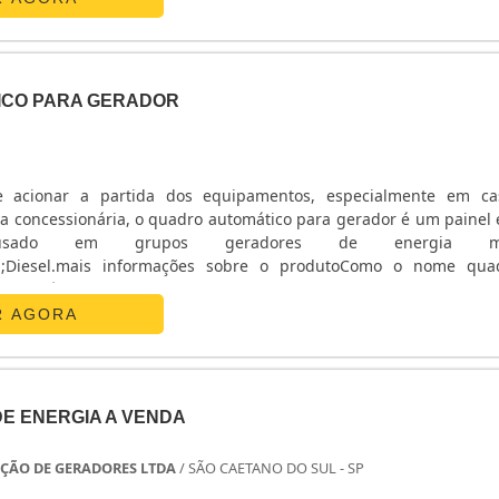
ICO PARA GERADOR
e acionar a partida dos equipamentos, especialmente em ca
a concessionária, o quadro automático para gerador é um painel e
usado em grupos geradores de energia mo
na;Diesel.mais informações sobre o produtoComo o nome qua
rador já diz, ele transfere a energia para determinados polos de a
el identificar algumas variações como frequência de distribuição
R AGORA
tensões, bateria distribuída em cada polo, grupos de gera
ente, em fábricas e empresas de grande porte, o quadro de transf
uma rápida visualização e descrição do que está acontecend
gia.CONOZCA é uma derivação do verbo espanhol conocer”, que si
E ENERGIA A VENDA
timo expressa o profundo domínio adquirido através da experiê
 pela teoria ou prática de um determinado assunto.Com bas
ÇÃO DE GERADORES LTDA
/ SÃO CAETANO DO SUL - SP
 a CONOZCA GRUPOS GERADORES, onde seus sócios e colabor