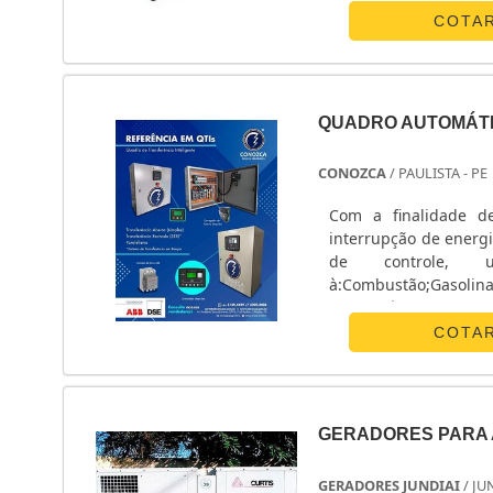
acessórios de primeir
COTA
QUADRO AUTOMÁT
CONOZCA
/ PAULISTA - PE
Com a finalidade d
interrupção de energi
de controle, 
à:Combustão;Gasoli
transferência para ge
Nesse quadro é possív
COTA
de funcionamento, 
etc.Utilizado, geralm
é fundamental para 
distribuidor de ener
GERADORES PARA
CONHECIMENTO. Esse é
educação, bem como
GERADORES JUNDIAI
/ JU
conceito, fundamos