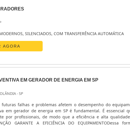
ERADORES
P
MODERNOS, SILENCIADOS, COM TRANSFERÊNCIA AUTOMÁTICA
R AGORA
ENTIVA EM GERADOR DE ENERGIA EM SP
OLÂNDIA - SP
ue futuras falhas e problemas afetem o desempenho do equipam
va em gerador de energia em SP é fundamental. É essencial q
te por profissionais, de modo que a eficiência e alta qualidad
ENÇÃO GARANTE A EFICIÊNCIA DO EQUIPAMENTODessa form
 forma excelente e correta. Cabe salientar que o uso de ferram