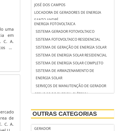
JOSÉ DOS CAMPOS
LOCADORA DE GERADORES DE ENERGIA
SANTO ANDRÉ
ENERGIA FOTOVOLTAICA
LOCADORA DE GERADORES DE ENERGIA
ndo uma
SISTEMA GERADOR FOTOVOLTAICO
CAMPINAS
cia em
SISTEMA FOTOVOLTAICO RESIDENCIAL
. C. A.
LOCAÇÃO DE GRUPO GERADOR SOROCABA
icos de
SISTEMA DE GERAÇÃO DE ENERGIA SOLAR
LOCAÇÃO DE GRUPO GERADOR SÃO
mentos
SISTEMA DE ENERGIA SOLAR RESIDENCIAL
BERNARDO DO CAMPO
SISTEMA DE ENERGIA SOLAR COMPLETO
LOCAÇÃO DE GRUPO GERADOR OSASCO
SISTEMA DE ARMAZENAMENTO DE
LOCAÇÃO DE GERADORES SP PREÇO
ENERGIA SOLAR
LOCAÇÃO DE GERADORES SÃO JOSÉ DOS
SERVIÇOS DE MANUTENÇÃO DE GERADOR
CAMPOS
GERADOR DE ENERGIA ELÉTRICA
LOCAÇÃO DE GERADORES SANTO ANDRÉ
SERVIÇO DE MANUTENÇÃO DE GRUPOS
LOCAÇÃO DE GERADORES PARA CASAMENTO
GERADORES
SÃO JOSÉ DOS CAMPOS
mercado
OUTRAS CATEGORIAS
SERVIÇO DE MANUTENÇÃO CORRETIVA EM
área de
LOCAÇÃO DE GERADORES PARA CASAMENTO
GERADOR DE ENERGIA
. C. A.
SANTO ANDRÉ
GERADOR
ível.UM