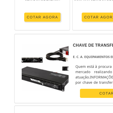
COTAR AGORA
COTAR AGOR
CHAVE DE TRANSF
E. C. A. EQUIPAMENTOS
Quem está à procura 
mercado realizand
atuação.INFORMAÇÕ
por chave de transfe
Equipamentos Eletrô
monofásico e chave ...
COTA