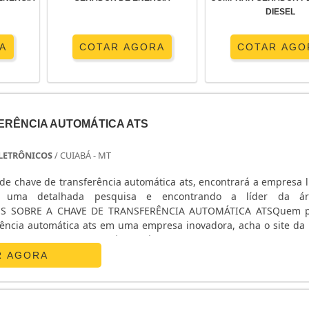
DIESEL
A
COTAR AGORA
COTAR AGO
ERÊNCIA AUTOMÁTICA ATS
 ELETRÔNICOS
/ CUIABÁ - MT
de chave de transferência automática ats, encontrará a empresa l
o uma detalhada pesquisa e encontrando a líder da á
ES SOBRE A CHAVE DE TRANSFERÊNCIA AUTOMÁTICA ATSQuem p
rência automática ats em uma empresa inovadora, acha o site da E
nicos. Na companhia é possível encontrar estabilizador de
R AGORA