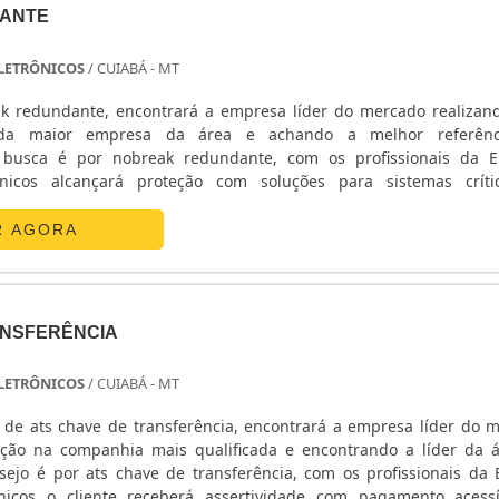
ANTE
 ELETRÔNICOS
/ CUIABÁ - MT
k redundante, encontrará a empresa líder do mercado realiza
da maior empresa da área e achando a melhor referên
busca é por nobreak redundante, com os profissionais da E
ônicos alcançará proteção com soluções para sistemas crít
ETALHES SOBRE O NOBREAK REDUNDANTEA E. C. A. Equipa
 sua energia em ...
R AGORA
ANSFERÊNCIA
 ELETRÔNICOS
/ CUIABÁ - MT
de ats chave de transferência, encontrará a empresa líder do 
ção na companhia mais qualificada e encontrando a líder da 
ejo é por ats chave de transferência, com os profissionais da E
nicos o cliente receberá assertividade com pagamento acess