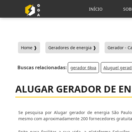
INÍCIO
SOB
Home ❱
Geradores de energia ❱
Gerador - C
Buscas relacionadas:
gerador 6kva
Aluguel gerad
ALUGAR GERADOR DE EN
Se pesquisa por Alugar gerador de energia São Paulo,
mesmo com aproximadamente 200 fornecedores gratuita
Feito para facilitar a sua vida, a plataforma Soluçõ