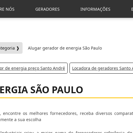
RE NÓS
GERADORES
INFORMAÇÕES
ategoria ❱
Alugar gerador de energia São Paulo
or de energia preço Santo André
Locadora de geradores Santo
ERGIA SÃO PAULO
 encontre os melhores fornecedores, receba diversos comparat
mente a sua escolha
es Industriais criou a maior gama de fornecedores referência d