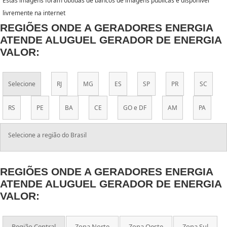
Estas imagens foram obtidas de bancos de imagens públicas e disponível
livremente na internet
REGIÕES ONDE A GERADORES ENERGIA
ATENDE ALUGUEL GERADOR DE ENERGIA
VALOR:
Selecione
RJ
MG
ES
SP
PR
SC
RS
PE
BA
CE
GO e DF
AM
PA
Selecione a região do Brasil
REGIÕES ONDE A GERADORES ENERGIA
ATENDE ALUGUEL GERADOR DE ENERGIA
VALOR:
Região Central
Zona Norte
Zona Oeste
Zona Sul