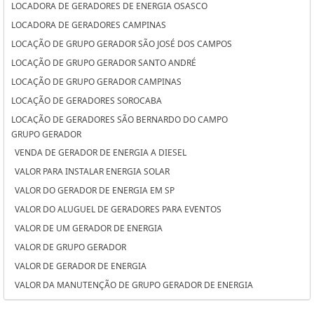
LOCADORA DE GERADORES DE ENERGIA OSASCO
LOCADORA DE GERADORES CAMPINAS
LOCAÇÃO DE GRUPO GERADOR SÃO JOSÉ DOS CAMPOS
LOCAÇÃO DE GRUPO GERADOR SANTO ANDRÉ
LOCAÇÃO DE GRUPO GERADOR CAMPINAS
LOCAÇÃO DE GERADORES SOROCABA
LOCAÇÃO DE GERADORES SÃO BERNARDO DO CAMPO
GRUPO GERADOR
LOCAÇÃO DE GERADORES PARA CASAMENTO SOROCABA
VENDA DE GERADOR DE ENERGIA A DIESEL
LOCAÇÃO DE GERADORES PARA CASAMENTO SÃO BERNARDO DO
VALOR PARA INSTALAR ENERGIA SOLAR
CAMPO
VALOR DO GERADOR DE ENERGIA EM SP
LOCAÇÃO DE GERADORES PARA CASAMENTO OSASCO
VALOR DO ALUGUEL DE GERADORES PARA EVENTOS
LOCAÇÃO DE GERADORES OSASCO
VALOR DE UM GERADOR DE ENERGIA
LOCAÇÃO DE GERADORES DE ENERGIA SÃO JOSÉ DOS CAMPOS
VALOR DE GRUPO GERADOR
LOCAÇÃO DE GERADORES DE ENERGIA SANTO ANDRÉ
VALOR DE GERADOR DE ENERGIA
LOCAÇÃO DE GERADORES DE ENERGIA A DIESEL SOROCABA
VALOR DA MANUTENÇÃO DE GRUPO GERADOR DE ENERGIA
LOCAÇÃO DE GERADORES DE ENERGIA A DIESEL SÃO BERNARDO DO
VALOR ALUGUEL GERADOR
CAMPO