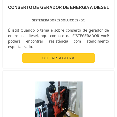
GERADOR 20 KVA PREÇO
CONSERTO DE GERADOR DE ENERGIA A DIESEL
GERADOR 2 5KVA
GERADOR 1KVA PARTIDA ELÉTRICA
SISTEGERADORES SOLUCOES
/ SC
GERADOR 180 KVA PREÇO
É isto! Quando o tema é sobre conserto de gerador de
GERADOR 150 KVA
energia a diesel, aqui conosco da SISTEGERADOR você
GERADOR 150 KVA PREÇO
poderá encontrar resistência com atendimento
GERADOR 1200W
especializado.
GERADOR 12 KVA
COTAR AGORA
GERADOR 10KVA
GERADOR 10KVA DIESEL
GERADOR 10KVA DIESEL USADO
GERADOR 1000KVA
GERADOR 10000 WATTS
GERADOR 100 KVA
FORNECEDOR DE GRUPO GERADOR GASOLINA
FABRICANTES DE GERADORES DE ENERGIA ELÉTRICA
FABRICANTES DE GERADORES A DIESEL