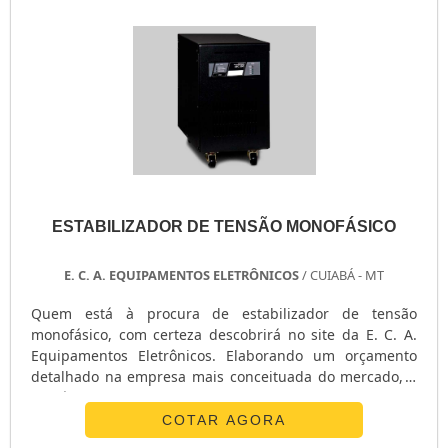
GERADOR PORTÁTIL A DIESEL
GERADOR PEQUENO DE ENERGIA
GERADOR PEQUENO A GASOLINA
GERADOR PARA SHOW
GERADOR PARA RESIDÊNCIA
GERADOR PARA RESIDÊNCIA PREÇO
GERADOR PARA LOCAÇÃO SÃO PAULO
GERADOR PARA AR CONDICIONADO
GERADOR MOTOMIL
ESTABILIZADOR DE TENSÃO MONOFÁSICO
GERADOR MENOR PREÇO
E. C. A. EQUIPAMENTOS ELETRÔNICOS
/ CUIABÁ - MT
GERADOR ELÉTRICO DIESEL
GERADOR ELÉTRICO DIESEL USADO
Quem está à procura de estabilizador de tensão
GERADOR ELÉTRICO A DIESEL
monofásico, com certeza descobrirá no site da E. C. A.
Equipamentos Eletrônicos. Elaborando um orçamento
GERADOR DIESEL TRIFÁSICO
detalhado na empresa mais conceituada do mercado, é
GERADOR DIESEL RESIDENCIAL
possível descobrir detalhes sobre a melhor em
GERADOR DIESEL PORTÁTIL
qualidade e custo-benefício.MAIS INFORMAÇÕES SOBRE
COTAR AGORA
ESTABILIZADOR DE TENSÃO MONOFÁSICOQuem está à
GERADOR DIESEL 8KVA