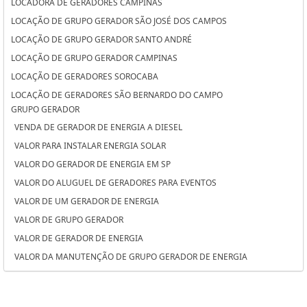
LOCADORA DE GERADORES CAMPINAS
LOCAÇÃO DE GRUPO GERADOR SÃO JOSÉ DOS CAMPOS
LOCAÇÃO DE GRUPO GERADOR SANTO ANDRÉ
LOCAÇÃO DE GRUPO GERADOR CAMPINAS
LOCAÇÃO DE GERADORES SOROCABA
LOCAÇÃO DE GERADORES SÃO BERNARDO DO CAMPO
GRUPO GERADOR
LOCAÇÃO DE GERADORES PARA CASAMENTO SOROCABA
VENDA DE GERADOR DE ENERGIA A DIESEL
LOCAÇÃO DE GERADORES PARA CASAMENTO SÃO BERNARDO DO
VALOR PARA INSTALAR ENERGIA SOLAR
CAMPO
VALOR DO GERADOR DE ENERGIA EM SP
LOCAÇÃO DE GERADORES PARA CASAMENTO OSASCO
VALOR DO ALUGUEL DE GERADORES PARA EVENTOS
LOCAÇÃO DE GERADORES OSASCO
VALOR DE UM GERADOR DE ENERGIA
LOCAÇÃO DE GERADORES DE ENERGIA SÃO JOSÉ DOS CAMPOS
VALOR DE GRUPO GERADOR
LOCAÇÃO DE GERADORES DE ENERGIA SANTO ANDRÉ
VALOR DE GERADOR DE ENERGIA
LOCAÇÃO DE GERADORES DE ENERGIA A DIESEL SOROCABA
VALOR DA MANUTENÇÃO DE GRUPO GERADOR DE ENERGIA
LOCAÇÃO DE GERADORES DE ENERGIA A DIESEL SÃO BERNARDO DO
VALOR ALUGUEL GERADOR
CAMPO
TORRE DE ILUMINAÇÃO COM GERADOR
LOCAÇÃO DE GERADORES DE ENERGIA A DIESEL OSASCO