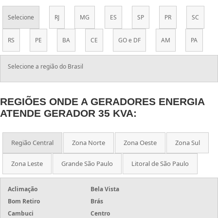
Selecione
RJ
MG
ES
SP
PR
SC
RS
PE
BA
CE
GO e DF
AM
PA
Selecione a região do Brasil
REGIÕES ONDE A GERADORES ENERGIA
ATENDE GERADOR 35 KVA:
Região Central
Zona Norte
Zona Oeste
Zona Sul
Zona Leste
Grande São Paulo
Litoral de São Paulo
Aclimação
Bela Vista
Bom Retiro
Brás
Cambuci
Centro