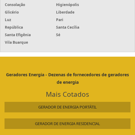
Consolação
Higienópolis
Glicério
Liberdade
Luz
Pari
República
Santa Cecília
Santa Efigênia
Sé
Vila Buarque
Geradores Energia - Dezenas de fornecedores de geradores
de energia
Mais Cotados
GERADOR DE ENERGIA PORTÁTIL
GERADOR DE ENERGIA RESIDENCIAL