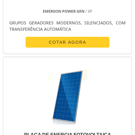
GERADOR 2 5KVA
GERADOR 1KVA PARTIDA ELÉTRICA
EMERSON POWER GEN
/ SP
GERADOR 180 KVA PREÇO
GRUPOS GERADORES MODERNOS, SILENCIADOS, COM
GERADOR 150 KVA
TRANSFERÊNCIA AUTOMÁTICA
GERADOR 150 KVA PREÇO
COTAR AGORA
GERADOR 1200W
GERADOR 12 KVA
GERADOR 10KVA
GERADOR 10KVA DIESEL
GERADOR 10KVA DIESEL USADO
GERADOR 1000KVA
GERADOR 10000 WATTS
GERADOR 100 KVA
FORNECEDOR DE GRUPO GERADOR GASOLINA
FABRICANTES DE GERADORES DE ENERGIA ELÉTRICA
FABRICANTES DE GERADORES A DIESEL
ENERGIA SOLAR RESIDENCIAL PREÇO
PLACA DE ENERGIA FOTOVOLTAICA