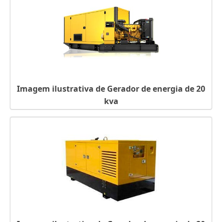
GERADORES ELÉTRICOS PARA SOLDAGEM
GERADORES DIESEL USADOS PARA VENDA
GERADORES DIESEL PEQUENO PORTE
GERADORES DE ENERGIA FÍSICA
GERADORES DE ENERGIA ELÉTRICA EM SP
GERADOR TRIFÁSICO DIESEL
GERADOR TRIFÁSICO DIESEL 6KVA
Imagem ilustrativa de Gerador de energia de 20
GERADOR TRIFÁSICO A DIESEL
kva
GERADOR TRIFÁSICO 380V
GERADOR TRIFÁSICO 10KVA
GERADOR TOYAMA DIESEL
GERADOR SEM MOTOR
GERADOR PORTÁTIL SILENCIOSO
GERADOR PORTÁTIL SILENCIOSO PREÇO
GERADOR PORTÁTIL HONDA
GERADOR PORTÁTIL GASOLINA
GERADOR PORTÁTIL DIESEL