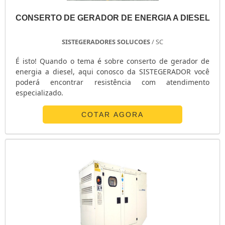
ENERGIA SOLAR RESIDENCIAL PREÇO
CONSERTO DE GERADOR DE ENERGIA A DIESEL
ENERGIA SOLAR FOTOVOLTAICA RESIDENCIAL
ENERGIA SOLAR FOTOVOLTAICA RESIDENCIAL EM SP
SISTEGERADORES SOLUCOES
/ SC
ENERGIA SOLAR FOTOVOLTAICA PREÇO
É isto! Quando o tema é sobre conserto de gerador de
ENERGIA SOLAR FOTOVOLTAICA EM SP
energia a diesel, aqui conosco da SISTEGERADOR você
ENERGIA FOTOVOLTAICA RESIDENCIAL
poderá encontrar resistência com atendimento
especializado.
ENERGIA FOTOVOLTAICA PARA RESTAURANTE
ENERGIA FOTOVOLTAICA PARA INDÚSTRIA
COTAR AGORA
ENERGIA FOTOVOLTAICA PARA EDIFÍCIOS
ENERGIA FOTOVOLTAICA EM SP
EMPRESAS DE GERADORES EM SP
EMPRESAS DE GERADORES DIESEL
EMPRESAS DE GERADORES DE ENERGIA
EMPRESAS DE ENERGIA SOLAR
EMPRESA ESPECIALIZADA EM MANUTENÇÃO DE GERADORES
DISTRIBUIDOR DE GRUPO GERADOR DE ENERGIA