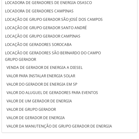
LOCADORA DE GERADORES DE ENERGIA OSASCO
LOCADORA DE GERADORES CAMPINAS
LOCAÇÃO DE GRUPO GERADOR SÃO JOSÉ DOS CAMPOS
LOCAÇÃO DE GRUPO GERADOR SANTO ANDRÉ
LOCAÇÃO DE GRUPO GERADOR CAMPINAS
LOCAÇÃO DE GERADORES SOROCABA
LOCAÇÃO DE GERADORES SÃO BERNARDO DO CAMPO
GRUPO GERADOR
LOCAÇÃO DE GERADORES PARA CASAMENTO SOROCABA
VENDA DE GERADOR DE ENERGIA A DIESEL
LOCAÇÃO DE GERADORES PARA CASAMENTO SÃO BERNARDO DO
VALOR PARA INSTALAR ENERGIA SOLAR
CAMPO
VALOR DO GERADOR DE ENERGIA EM SP
LOCAÇÃO DE GERADORES PARA CASAMENTO OSASCO
VALOR DO ALUGUEL DE GERADORES PARA EVENTOS
LOCAÇÃO DE GERADORES OSASCO
VALOR DE UM GERADOR DE ENERGIA
LOCAÇÃO DE GERADORES DE ENERGIA SÃO JOSÉ DOS CAMPOS
VALOR DE GRUPO GERADOR
LOCAÇÃO DE GERADORES DE ENERGIA SANTO ANDRÉ
VALOR DE GERADOR DE ENERGIA
LOCAÇÃO DE GERADORES DE ENERGIA A DIESEL SOROCABA
VALOR DA MANUTENÇÃO DE GRUPO GERADOR DE ENERGIA
LOCAÇÃO DE GERADORES DE ENERGIA A DIESEL SÃO BERNARDO DO
VALOR ALUGUEL GERADOR
CAMPO