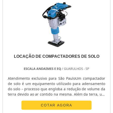
GERADOR PORTÁTIL A DIESEL
GERADOR PEQUENO DE ENERGIA
GERADOR PEQUENO A GASOLINA
GERADOR PARA SHOW
GERADOR PARA RESIDÊNCIA
GERADOR PARA RESIDÊNCIA PREÇO
GERADOR PARA LOCAÇÃO SÃO PAULO
GERADOR PARA AR CONDICIONADO
GERADOR MOTOMIL
LOCAÇÃO DE COMPACTADORES DE SOLO
GERADOR MENOR PREÇO
ESCALA ANDAIMES E EQ
/ GUARULHOS - SP
GERADOR ELÉTRICO DIESEL
GERADOR ELÉTRICO DIESEL USADO
Atendimento exclusivo para São PauloUm compactador
de solo é um equipamento utilizado para adensamento
GERADOR ELÉTRICO A DIESEL
do solo – processo que engloba a redução de volume da
GERADOR DIESEL TRIFÁSICO
terra devido ao ar contido na mesma. Além da terra, um
GERADOR DIESEL RESIDENCIAL
compactador de solo também pode ser utilizado para
GERADOR DIESEL PORTÁTIL
adensar outros tipos de terreno, como a areia, por
COTAR AGORA
exemplo. Tudo isso para poder preparar o terreno para a
GERADOR DIESEL 8KVA