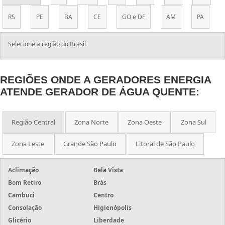
RS
PE
BA
CE
GO e DF
AM
PA
Selecione a região do Brasil
REGIÕES ONDE A GERADORES ENERGIA
ATENDE GERADOR DE ÁGUA QUENTE:
Região Central
Zona Norte
Zona Oeste
Zona Sul
Zona Leste
Grande São Paulo
Litoral de São Paulo
Aclimação
Bela Vista
Bom Retiro
Brás
Cambuci
Centro
Consolação
Higienópolis
Glicério
Liberdade