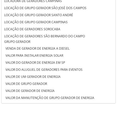
LOCADORA DE GERADORES CAMPINAS
LOCAÇÃO DE GRUPO GERADOR SÃO JOSÉ DOS CAMPOS
LOCAÇÃO DE GRUPO GERADOR SANTO ANDRÉ
LOCAÇÃO DE GRUPO GERADOR CAMPINAS
LOCAÇÃO DE GERADORES SOROCABA
LOCAÇÃO DE GERADORES SÃO BERNARDO DO CAMPO
GRUPO GERADOR
LOCAÇÃO DE GERADORES PARA CASAMENTO SOROCABA
VENDA DE GERADOR DE ENERGIA A DIESEL
LOCAÇÃO DE GERADORES PARA CASAMENTO SÃO BERNARDO DO
VALOR PARA INSTALAR ENERGIA SOLAR
CAMPO
VALOR DO GERADOR DE ENERGIA EM SP
LOCAÇÃO DE GERADORES PARA CASAMENTO OSASCO
VALOR DO ALUGUEL DE GERADORES PARA EVENTOS
LOCAÇÃO DE GERADORES OSASCO
VALOR DE UM GERADOR DE ENERGIA
LOCAÇÃO DE GERADORES DE ENERGIA SÃO JOSÉ DOS CAMPOS
VALOR DE GRUPO GERADOR
LOCAÇÃO DE GERADORES DE ENERGIA SANTO ANDRÉ
VALOR DE GERADOR DE ENERGIA
LOCAÇÃO DE GERADORES DE ENERGIA A DIESEL SOROCABA
VALOR DA MANUTENÇÃO DE GRUPO GERADOR DE ENERGIA
LOCAÇÃO DE GERADORES DE ENERGIA A DIESEL SÃO BERNARDO DO
VALOR ALUGUEL GERADOR
CAMPO
TORRE DE ILUMINAÇÃO COM GERADOR
LOCAÇÃO DE GERADORES DE ENERGIA A DIESEL OSASCO