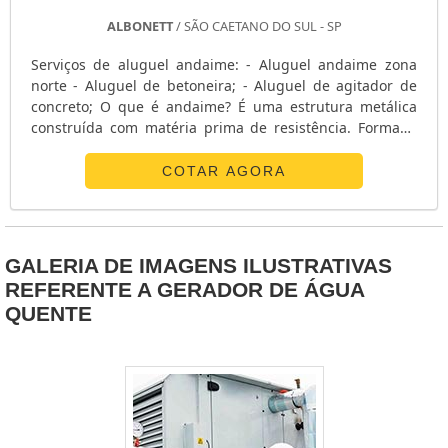
ENERGIA SOLAR FOTOVOLTAICA RESIDENCIAL
ALBONETT
/ SÃO CAETANO DO SUL - SP
ENERGIA SOLAR FOTOVOLTAICA RESIDENCIAL EM SP
Serviços de aluguel andaime: - Aluguel andaime zona
ENERGIA SOLAR FOTOVOLTAICA PREÇO
norte - Aluguel de betoneira; - Aluguel de agitador de
ENERGIA SOLAR FOTOVOLTAICA EM SP
concreto; O que é andaime? É uma estrutura metálica
construída com matéria prima de resistência. Formada
ENERGIA FOTOVOLTAICA RESIDENCIAL
principalmente por barras tubulares de ferro que se
ENERGIA FOTOVOLTAICA PARA RESTAURANTE
encaixam e formam uma estrutura de tamanhos
COTAR AGORA
ENERGIA FOTOVOLTAICA PARA INDÚSTRIA
variados. Facilidades do aluguel de andaime: - Agilidade
ENERGIA FOTOVOLTAICA PARA EDIFÍCIOS
para obra; - Melhor custo benefício; - Sem custo de
manutenção; - Serv....
ENERGIA FOTOVOLTAICA EM SP
EMPRESAS DE GERADORES EM SP
GALERIA DE IMAGENS ILUSTRATIVAS
REFERENTE A GERADOR DE ÁGUA
EMPRESAS DE GERADORES DIESEL
QUENTE
EMPRESAS DE GERADORES DE ENERGIA
EMPRESAS DE ENERGIA SOLAR
EMPRESA ESPECIALIZADA EM MANUTENÇÃO DE GERADORES
DISTRIBUIDOR DE GRUPO GERADOR DE ENERGIA
CONJUNTO GERADOR DE ENERGIA