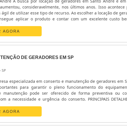
André A busca por locação de geradores em Santo André e em
aumentou, consideravelmente, nos últimos anos. Isso acontece
ágil de utilizar esse tipo de recurso. Ao escolher a locação de ge
onsegue aplicar o produto e contar com um excelente custo ben
ível conseguir utilizar um gerador de energia sem a necessidade d
R AGORA
TENÇÃO DE GERADORES EM SP
- SP
esa especializada em conserto e manutenção de geradores em 
portantes para garantir o pleno funcionamento do equipame
de manutenção pode ser oferecido de forma preventiva ou cor
com a necessidade e urgência do conserto. PRINCIPAIS DETAL
 já diz, a manutenção preventiva diz respeito inspeção do s
 e todos os seus acessórios passam por uma análise pa.
R AGORA