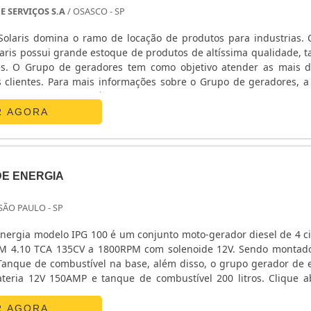
E SERVIÇOS S.A
/ OSASCO - SP
Solaris domina o ramo de locação de produtos para industrias.
Solaris possui grande estoque de produtos de altíssima qualidade, 
s. O Grupo de geradores tem como objetivo atender as mais d
 clientes. Para mais informações sobre o Grupo de geradores, a 
a elucidar qualquer dúvida pendente. Solicite agora um orçamento.
R AGORA
E ENERGIA
 SÃO PAULO - SP
nergia modelo IPG 100 é um conjunto moto-gerador diesel de 4 ci
WM 4.10 TCA 135CV a 1800RPM com solenoide 12V. Sendo montad
 Tanque de combustível na base, além disso, o grupo gerador de 
ateria 12V 150AMP e tanque de combustível 200 litros. Clique a
 do grupo gerador de energia. ...
R AGORA