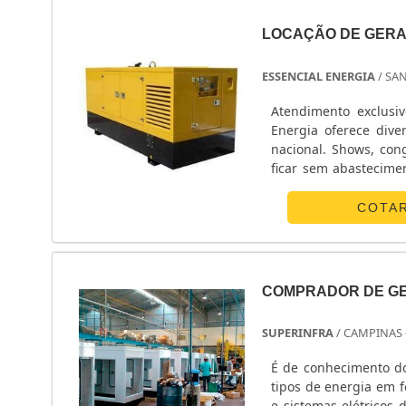
LOCAÇÃO DE GERA
ESSENCIAL ENERGIA
/ SA
Atendimento exclusiv
Energia oferece dive
nacional. Shows, con
ficar sem abastecime
frota de geradores pr
COTA
COMPRADOR DE G
SUPERINFRA
/ CAMPINAS 
É de conhecimento do
tipos de energia em 
e sistemas elétricos