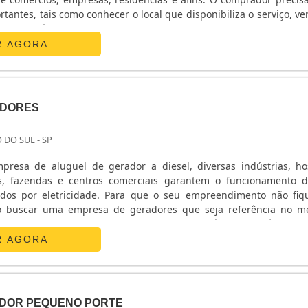
antes, tais como conhecer o local que disponibiliza o serviço, ver
s, a potência garantida, saber exatamente qual a finalidade e apl
erto de gerador..
R AGORA
ADORES
 DO SUL - SP
esa de aluguel de gerador a diesel, diversas indústrias, hos
, fazendas e centros comerciais garantem o funcionamento 
dos por eletricidade. Para que o seu empreendimento não fi
io buscar uma empresa de geradores que seja referência no m
ador O equipamento converte a energia mecânica em elétrica, p
R AGORA
DOR PEQUENO PORTE