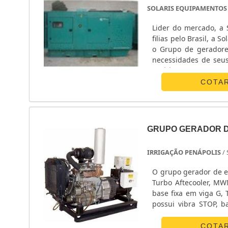
SOLARIS EQUIPAMENTOS 
Lider do mercado, a 
filias pelo Brasil, a 
o Grupo de geradore
necessidades de seus
está à disposição par
COTA
GRUPO GERADOR D
IRRIGAÇÃO PENÁPOLIS
/
O grupo gerador de e
Turbo Aftecooler, M
base fixa em viga G,
possui vibra STOP, b
solicite um orçamento
COTA