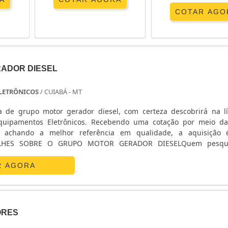
COTAR AGO
ADOR DIESEL
 ELETRÔNICOS
/ CUIABÁ - MT
 de grupo motor gerador diesel, com certeza descobrirá na l
quipamentos Eletrônicos. Recebendo uma cotação por meio d
 achando a melhor referência em qualidade, a aquisição 
TALHES SOBRE O GRUPO MOTOR GERADOR DIESELQuem pesqu
otor gerador diesel em uma empresa que preza pela segurança, d
 El...
R AGORA
ORES