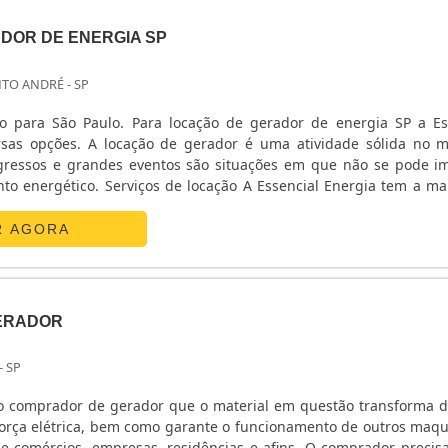
DOR DE ENERGIA SP
NTO ANDRÉ - SP
o para São Paulo. Para locação de gerador de energia SP a Es
rsas opções. A locação de gerador é uma atividade sólida no 
gressos e grandes eventos são situações em que não se pode i
nto energético. Serviços de locação A Essencial Energia tem a ma
ontos para atender a qualquer expectativa.Locação de Geradores ..
R AGORA
ERADOR
- SP
 comprador de gerador que o material em questão transforma d
força elétrica, bem como garante o funcionamento de outros maqu
 de comércios, empresas, residências e afins. O comprador precis