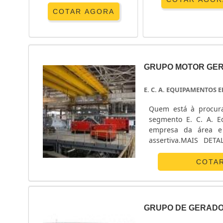
COTAR AGORA
GRUPO MOTOR GER
E. C. A. EQUIPAMENTOS
Quem está à procura
segmento E. C. A. E
empresa da área e
assertiva.MAIS DE
internet por grupo m
a E. C. A. Equipamentos
COTA
GRUPO DE GERAD