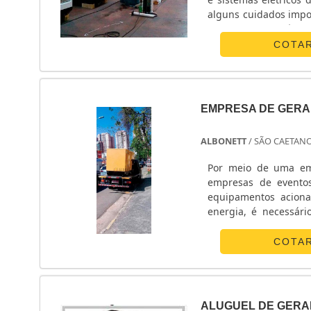
alguns cuidados import
qualidade das máquina
para adquirir o tipo c
COTA
EMPRESA DE GER
ALBONETT
/ SÃO CAETANO
Por meio de uma empr
empresas de eventos
equipamentos aciona
energia, é necessár
Funcionamento do ger
da indução eletr....
COTA
ALUGUEL DE GERA