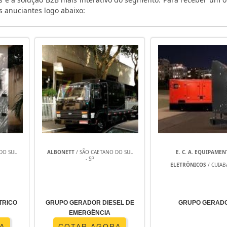
 anuciantes logo abaixo:
DO SUL
ALBONETT
/ SÃO CAETANO DO SUL
E. C. A. EQUIPAME
- SP
ELETRÔNICOS
/ CUIAB
TRICO
GRUPO GERADOR DIESEL DE
GRUPO GERAD
EMERGÊNCIA
A
COTAR AGORA