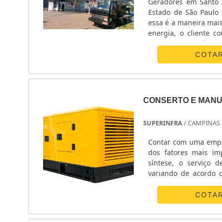
Geradores em Santo 
Estado de São Paulo 
essa é a maneira mais 
energia, o cliente c
Dessa maneira, é poss
COTA
CONSERTO E MANU
SUPERINFRA
/ CAMPINAS 
Contar com uma empr
dos fatores mais im
síntese, o serviço 
variando de acordo 
SERVIÇOSComo o nome
Assim, o equipamento
COTA