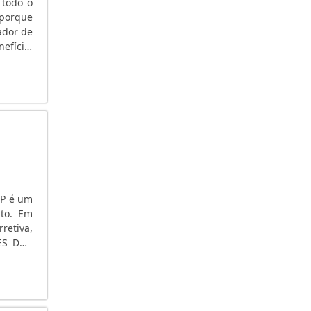
 todo o
GERADOR DE ENERGIA PARA CASA
 porque
rador de
GERADOR DE ENERGIA PARA ALUGUEL
efício.
GERADOR DE ENERGIA PARA ALUGUEL SÃO
e d....
PAULO
GERADOR DE ENERGIA ONDE COMPRAR
GERADOR DE ENERGIA ÓLEO DIESEL
GERADOR DE ENERGIA MOVIDO A VAPOR
GERADOR DE ENERGIA MOTOR DIESEL
GERADOR DE ENERGIA MAIS BARATO
GERADOR DE ENERGIA KVA
GERADOR DE ENERGIA INDUSTRIAL
SP é um
nto. Em
GERADOR DE ENERGIA INDUSTRIAL SP
retiva,
GERADOR DE ENERGIA INDUSTRIAL PREÇO
HES DOS
GERADOR DE ENERGIA HONDA
istema.
GERADOR DE ENERGIA HONDA SILENCIOSO
GERADOR DE ENERGIA HONDA PREÇO
GERADOR DE ENERGIA HONDA PORTÁTIL