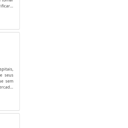
ificar a
icação,
pitais,
de seus
que sem
ercado.
or meio