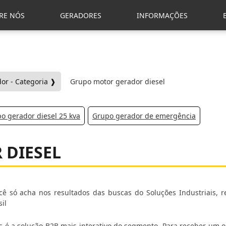
RE NÓS
GERADORES
INFORMAÇÕES
or - Categoria ❱
Grupo motor gerador diesel
o gerador diesel 25 kva
Grupo gerador de emergência
 DIESEL
ê só acha nos resultados das buscas do Soluções Industriais, r
il
is é a solução B2B mais interativo do segmento. Para receber um 