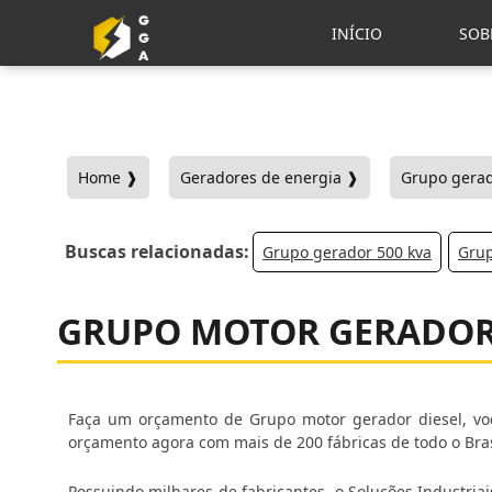
INÍCIO
SOB
Home ❱
Geradores de energia ❱
Grupo gerad
Buscas relacionadas:
Grupo gerador 500 kva
Grup
GRUPO MOTOR GERADOR
Faça um orçamento de Grupo motor gerador diesel, voc
orçamento agora com mais de 200 fábricas de todo o Bras
Possuindo milhares de fabricantes, o Soluções Industria