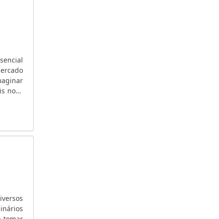
GERADOR DE ENERGIA HONDA A DIESEL
GERADOR DE ENERGIA GRANDE
GERADOR DE ENERGIA GRANDE SP
GERADOR DE ENERGIA GRANDE PORTE
sencial
GERADOR DE ENERGIA GASOLINA
mercado
GERADOR DE ENERGIA EÓLICA
maginar
is nova
GERADOR DE ENERGIA EM PROMOÇÃO
..
GERADOR DE ENERGIA ELÉTRICA SILENCIOSO
GRUPO GERADOR DE ENERGIA
iversos
inários
a tomar