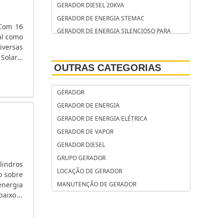
GERADOR DIESEL 20KVA
GERADOR DE ENERGIA STEMAC
 Com 16
GERADOR DE ENERGIA SILENCIOSO PARA
tal como
RESIDÊNCIA
iversas
GERADOR DE ENERGIA SEM MOTOR
Solaris
OUTRAS CATEGORIAS
..
GERADOR DE ENERGIA RESIDENCIAL
GERADOR DE ENERGIA RESIDENCIAL
GERADOR
SILENCIOSO
GERADOR DE ENERGIA
GERADOR DE ENERGIA RESIDENCIAL
GERADOR DE ENERGIA ELÉTRICA
AUTOMÁTICO
GERADOR DE VAPOR
GERADOR DE ENERGIA RESIDENCIAL A DIESEL
GERADOR DIESEL
GERADOR DE ENERGIA QUANTO CUSTA
GRUPO GERADOR
GERADOR DE ENERGIA QUAL COMPRAR
lindros
LOCAÇÃO DE GERADOR
GERADOR DE ENERGIA PORTÁTIL
o sobre
energia
MANUTENÇÃO DE GERADOR
GERADOR DE ENERGIA PORTÁTIL SILENCIOSO
baixo e
GERADOR DE ENERGIA PORTÁTIL PREÇO
GERADOR DE ENERGIA PORTÁTIL DIESEL