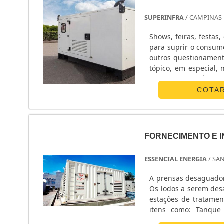
SUPERINFRA
/ CAMPINAS 
Shows, feiras, festa
para suprir o consumo
outros questionamento
tópico, em especial, 
acordo com vários 
especializada, que ga
COTA
FORNECIMENTO E 
ESSENCIAL ENERGIA
/ SA
A prensas desaguador
Os lodos a serem des
estações de tratamento de efluentes. As prensas de
itens como: Tanque 
Condutoras de Lodo; 