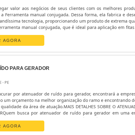
gar valor aos negócios de seus clientes com os melhores prod
manual conjugada. Dessa forma, ela fabrica e desenvolve
andíssima tecnologia, proporcionando um produto de extrema qu
Ferramenta manual conjugada, que é ideal para aplicação em fitas
R AGORA
ÍDO PARA GERADOR
E - PE
curar por atenuador de ruído para gerador, encontrará a empres
do um orçamento na melhor organização do ramo e encontrando d
de qualidade da área de atuação.MAIS DETALHES SOBRE O ATENU
Quem busca por atenuador de ruído para gerador em uma e
 na internet a Gensets. Na companhia é possível encontrar ta
o de manutenção, visando sempre a qualidade final para a fideliz
R AGORA
o na qualidade em atenuador de ruído para gerador, deve-se de