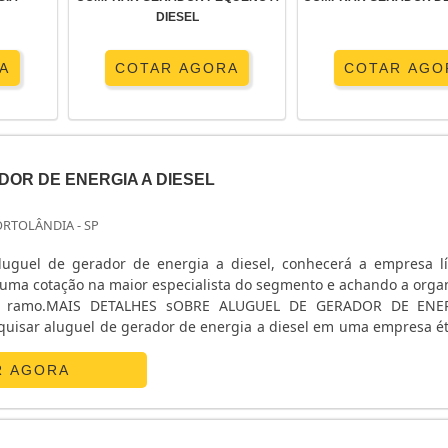
DIESEL
A
COTAR AGORA
COTAR AGO
OR DE ENERGIA A DIESEL
ORTOLÂNDIA - SP
uguel de gerador de energia a diesel, conhecerá a empresa l
uma cotação na maior especialista do segmento e achando a orga
o ramo.MAIS DETALHES sOBRE ALUGUEL DE GERADOR DE ENE
uisar aluguel de gerador de energia a diesel em uma empresa éti
Tech Energia. A empresa atua com venda de geradores de energia 
R AGORA