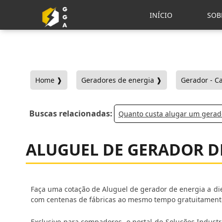
INÍCIO
SOB
Home ❱
Geradores de energia ❱
Gerador - C
Buscas relacionadas:
Quanto custa alugar um gera
ALUGUEL DE GERADOR DE
Faça uma cotação de Aluguel de gerador de energia a die
com centenas de fábricas ao mesmo tempo gratuitamente 
Exclusivo para compadores, o portal do Soluções Indust