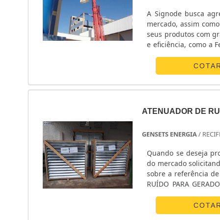
A Signode busca agre
mercado, assim como a Ferramenta 
seus produtos com gr
e eficiência, como a 
de 16 a 19mm. Faça aqui um orçamento da Ferramenta manual conjugada e garanta as
vantage....
COTA
ATENUADOR DE RU
GENSETS ENERGIA
/ RECIF
Quando se deseja pro
do mercado solicitan
sobre a referência 
RUÍDO PARA GERADOR
inovadora, encontra
combustível e contrat
COTA
cliente.Ainda focand