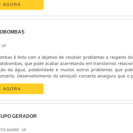
R AGORA
TOBOMBAS
- SP
tobombas, que pode acabar acarretando em transtornos relacio
ação da água, potabilidade e muitos outros problemas que po
conserto. Desenvolvimento do serviçoO conserto assegura que o 
o corretamente, de modo a manter o bombeamento de diversos s
 ser achados em piscinas, tratamento .
R AGORA
RUPO GERADOR
NTO ANDRÉ - SP