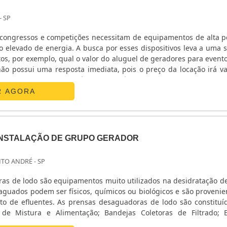
- SP
s, congressos e competições necessitam de equipamentos de alta p
 elevado de energia. A busca por esses dispositivos leva a uma s
s, por exemplo, qual o valor do aluguel de geradores para evento
não possui uma resposta imediata, pois o preço da locação irá va
fatores. No entanto, é indispensável adquiri-los em uma e
rantirá as seguintes vanta.
R AGORA
INSTALAÇÃO DE GRUPO GERADOR
NTO ANDRÉ - SP
as de lodo são equipamentos muito utilizados na desidratação de
aguados podem ser físicos, químicos ou biológicos e são provenie
saguadoras de lodo são constituídas por
de Mistura e Alimentação; Bandejas Coletoras de Filtrado; E
Acionamento dos Cilindros; Cilindros de Prensagem do Lodo; Sis