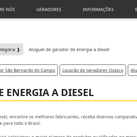
RE NÓS
GERADORES
INFORMAÇÕES
ategoria ❱
Aluguel de gerador de energia a diesel
dor São Bernardo do Campo
Locação de geradores Osasco
Al
 ENERGIA A DIESEL
sel, encontre os melhores fabricantes, receba diversos comparati
para todo o Brasil.
riais selecionou o maior número de produtos qualificados no merc