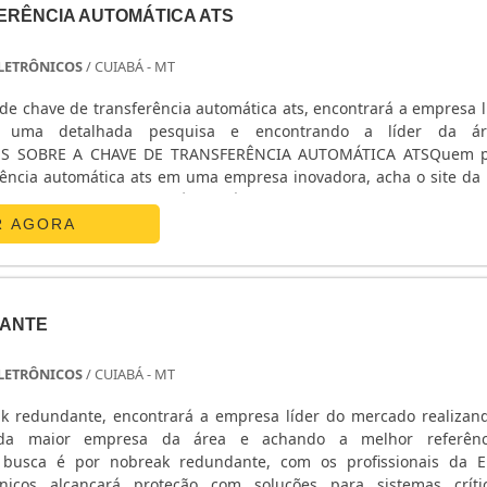
ERÊNCIA AUTOMÁTICA ATS
 ELETRÔNICOS
/ CUIABÁ - MT
de chave de transferência automática ats, encontrará a empresa l
o uma detalhada pesquisa e encontrando a líder da á
ES SOBRE A CHAVE DE TRANSFERÊNCIA AUTOMÁTICA ATSQuem p
rência automática ats em uma empresa inovadora, acha o site da E
nicos. Na companhia é possível encontrar estabilizador de
R AGORA
ANTE
 ELETRÔNICOS
/ CUIABÁ - MT
k redundante, encontrará a empresa líder do mercado realiza
da maior empresa da área e achando a melhor referên
busca é por nobreak redundante, com os profissionais da E
ônicos alcançará proteção com soluções para sistemas crít