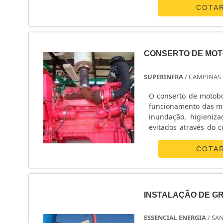
....
COTA
CONSERTO DE MO
SUPERINFRA
/ CAMPINAS 
O conserto de motobombas é feito com o objetivo de resolver problemas a respeito do o mau
funcionamento das mo
inundação, higieniz
evitados através do 
continue performand
hidráulicos que podem
COTA
INSTALAÇÃO DE G
ESSENCIAL ENERGIA
/ SA