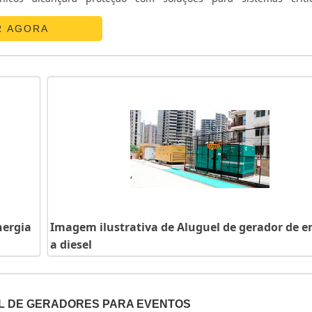
ETALHES SOBRE O NOBREAK REDUNDANTEA E. C. A. Equipa
 sua energia em ...
R AGORA
nergia
Imagem ilustrativa de Aluguel de gerador de e
a diesel
L DE GERADORES PARA EVENTOS