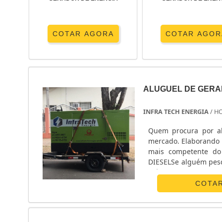
COTAR AGORA
COTAR AGOR
ALUGUEL DE GERAD
INFRA TECH ENERGIA
/ H
Quem procura por al
mercado. Elaborando 
mais competente d
DIESELSe alguém pesq
até o site da Infra 
de peç...
COTA