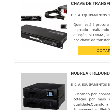
CHAVE DE TRANSF
E. C. A. EQUIPAMENTOS
Quem está à procura 
mercado realizand
atuação.INFORMAÇÕ
por chave de transfe
Equipamentos Eletrô
monofásico e chave ...
COTA
NOBREAK REDUND
E. C. A. EQUIPAMENTOS
Buscando por nobrea
cotação por meio 
qualidade.Quando a 
Equipamentos Eletr