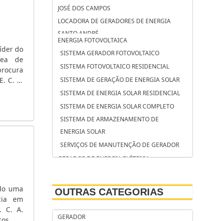
JOSÉ DOS CAMPOS
LOCADORA DE GERADORES DE ENERGIA
SANTO ANDRÉ
ENERGIA FOTOVOLTAICA
LOCADORA DE GERADORES DE ENERGIA
íder do
SISTEMA GERADOR FOTOVOLTAICO
CAMPINAS
rea de
SISTEMA FOTOVOLTAICO RESIDENCIAL
rocura
LOCAÇÃO DE GRUPO GERADOR SOROCABA
. C. A.
SISTEMA DE GERAÇÃO DE ENERGIA SOLAR
LOCAÇÃO DE GRUPO GERADOR SÃO
 tensão
SISTEMA DE ENERGIA SOLAR RESIDENCIAL
BERNARDO DO CAMPO
SISTEMA DE ENERGIA SOLAR COMPLETO
LOCAÇÃO DE GRUPO GERADOR OSASCO
SISTEMA DE ARMAZENAMENTO DE
LOCAÇÃO DE GERADORES SP PREÇO
ENERGIA SOLAR
LOCAÇÃO DE GERADORES SÃO JOSÉ DOS
SERVIÇOS DE MANUTENÇÃO DE GERADOR
CAMPOS
GERADOR DE ENERGIA ELÉTRICA
LOCAÇÃO DE GERADORES SANTO ANDRÉ
SERVIÇO DE MANUTENÇÃO DE GRUPOS
LOCAÇÃO DE GERADORES PARA CASAMENTO
GERADORES
SÃO JOSÉ DOS CAMPOS
ndo uma
OUTRAS CATEGORIAS
SERVIÇO DE MANUTENÇÃO CORRETIVA EM
cia em
LOCAÇÃO DE GERADORES PARA CASAMENTO
GERADOR DE ENERGIA
. C. A.
SANTO ANDRÉ
GERADOR
icos de