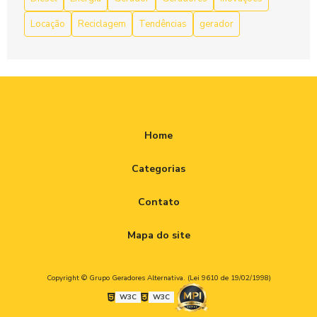
Locação
Reciclagem
Tendências
gerador
Reciclagem de equipamentos eletrônicos: desafios e
soluções efetivas
Home
Categorias
Contato
Mapa do site
Copyright © Grupo Geradores Alternativa. (Lei 9610 de 19/02/1998)
W3C
W3C