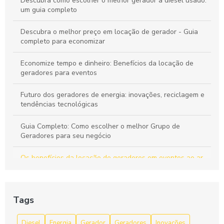
Grupo Gerador Stemac: Potência e Confiabilidade para Seu
Descubra como escolher o melhor gerador a diesel usado:
Negócio
um guia completo
Descubra o melhor preço em locação de gerador - Guia
completo para economizar
Economize tempo e dinheiro: Benefícios da locação de
geradores para eventos
Futuro dos geradores de energia: inovações, reciclagem e
tendências tecnológicas
Guia Completo: Como escolher o melhor Grupo de
Geradores para seu negócio
Os benefícios da locação de geradores em eventos ao ar
livre
Os custos ocultos da falta de energia: Por que a locação
Tags
de geradores é uma solução econômica?
Quais os benefícios de alugar geradores?
Diesel
Energia
Gerador
Geradores
Inovações