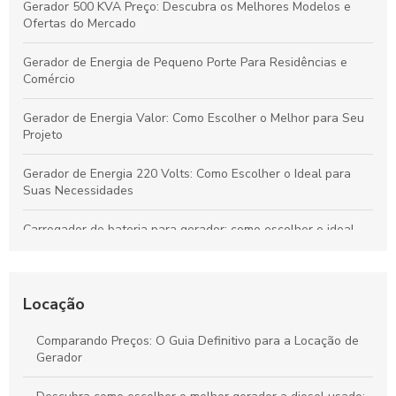
Gerador 500 KVA Preço: Descubra os Melhores Modelos e
Ofertas do Mercado
Gerador de Energia de Pequeno Porte Para Residências e
Comércio
Gerador de Energia Valor: Como Escolher o Melhor para Seu
Projeto
Gerador de Energia 220 Volts: Como Escolher o Ideal para
Suas Necessidades
Carregador de bateria para gerador: como escolher o ideal
para sua necessidade
Gerador de Energia Residencial Silencioso: Como Escolher o
Ideal
Locação
Locação de Gerador Preço: Descubra O Que Influencia os
Comparando Preços: O Guia Definitivo para a Locação de
Custos e Como Economizar
Gerador