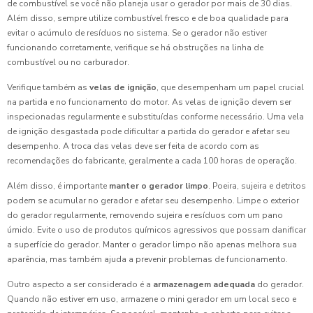
de combustível se você não planeja usar o gerador por mais de 30 dias.
Além disso, sempre utilize combustível fresco e de boa qualidade para
evitar o acúmulo de resíduos no sistema. Se o gerador não estiver
funcionando corretamente, verifique se há obstruções na linha de
combustível ou no carburador.
Verifique também as
velas de ignição
, que desempenham um papel crucial
na partida e no funcionamento do motor. As velas de ignição devem ser
inspecionadas regularmente e substituídas conforme necessário. Uma vela
de ignição desgastada pode dificultar a partida do gerador e afetar seu
desempenho. A troca das velas deve ser feita de acordo com as
recomendações do fabricante, geralmente a cada 100 horas de operação.
Além disso, é importante
manter o gerador limpo
. Poeira, sujeira e detritos
podem se acumular no gerador e afetar seu desempenho. Limpe o exterior
do gerador regularmente, removendo sujeira e resíduos com um pano
úmido. Evite o uso de produtos químicos agressivos que possam danificar
a superfície do gerador. Manter o gerador limpo não apenas melhora sua
aparência, mas também ajuda a prevenir problemas de funcionamento.
Outro aspecto a ser considerado é a
armazenagem adequada
do gerador.
Quando não estiver em uso, armazene o mini gerador em um local seco e