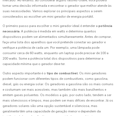
mercado. No entanto, ao considerar alguns fatores-chave, você poderá
tomar uma decisão informada e encontrar o gerador que melhor atende às
suas necessidades. Vamos explorar os principais aspectos a serem
considerados ao escolher um mini gerador de energia portátil.
O primeiro passo para escolher o mini gerador ideal é entender a
potência
necessária
. A potência é medida em watts e determina quantos
dispositivos podem ser alimentados simultaneamente. Antes de comprar,
faça uma lista dos aparelhos que você pretende conectar ao gerador e
verifique a potência de cada um. Por exemplo, uma lâmpada pode
consumir cerca de 60 watts, enquanto um laptop pode precisar de 100 a
200 watts. Some a potência total dos dispositivos para determinar a
capacidade mínima que o gerador deve ter.
Outro aspecto importante é o
tipo de combustível
. Os mini geradores
podem funcionar com diferentes tipos de combustíveis, como gasolina,
diesel, gás ou energia solar. Os geradores a gasolina são os mais comuns
e costumam ser mais acessíveis, mas também são mais barulhentos e
emitem gases poluentes. Os modelos a gás, por outro lado, tendem a ser
mais silenciosos e limpos, mas podem ser mais difíceis de encontrar. Já os
geradores solares são uma opção sustentável e silenciosa, mas
geralmente têm uma capacidade de geração menor e dependem da