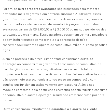
robusta para uso em eventos ou situações de emergência.
Por fim, os
mini geradores avançados
são projetados para atender a
demandas mais exigentes. Com potência superior a 2.000 watts, esses
geradores podem alimentar equipamentos de maior consumo, como ar-
condicionado e sistemas de entretenimento. Os preços dos modelos
avançados variam de R$ 2.000,00 a R$ 3.500,00 ou mais, dependendo das
características e da marca. Esses geradores costumam ser mais pesados e
podem incluir recursos como tecnologia de redução de ruído,
conectividade Bluetooth e opções de combustível múltiplo, como gasolina
e gás.
Além da potência e do preço, é importante considerar o
custo de
operação
ao comparar mini geradores. O consumo de combustível e a
manutenção podem impactar significativamente o custo total de
propriedade. Mini geradores que utilizam combustível mais eficiente, como
gás, podem oferecer economia a longo prazo em comparação com
aqueles que funcionam exclusivamente com gasolina. Além disso,
modelos com tecnologia de eficiência energética podem reduzir o consumo
de combustível durante a operação, resultando em menor custo por hora
de uso.
Outra consideração importante é a
garantia e o suporte ao cliente
.