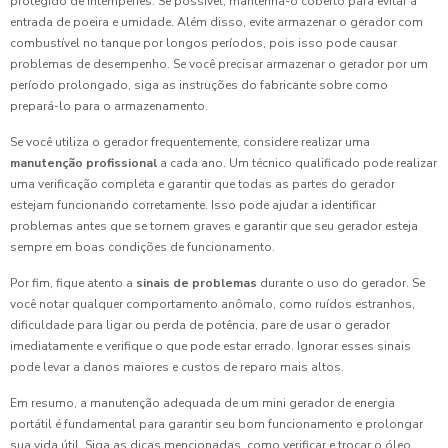
protegido de intempéries. Se possível, mantenha-o coberto para evitar a
entrada de poeira e umidade. Além disso, evite armazenar o gerador com
combustível no tanque por longos períodos, pois isso pode causar
problemas de desempenho. Se você precisar armazenar o gerador por um
período prolongado, siga as instruções do fabricante sobre como
prepará-lo para o armazenamento.
Se você utiliza o gerador frequentemente, considere realizar uma
manutenção profissional
a cada ano. Um técnico qualificado pode realizar
uma verificação completa e garantir que todas as partes do gerador
estejam funcionando corretamente. Isso pode ajudar a identificar
problemas antes que se tornem graves e garantir que seu gerador esteja
sempre em boas condições de funcionamento.
Por fim, fique atento a
sinais de problemas
durante o uso do gerador. Se
você notar qualquer comportamento anômalo, como ruídos estranhos,
dificuldade para ligar ou perda de potência, pare de usar o gerador
imediatamente e verifique o que pode estar errado. Ignorar esses sinais
pode levar a danos maiores e custos de reparo mais altos.
Em resumo, a manutenção adequada de um mini gerador de energia
portátil é fundamental para garantir seu bom funcionamento e prolongar
sua vida útil. Siga as dicas mencionadas, como verificar e trocar o óleo,