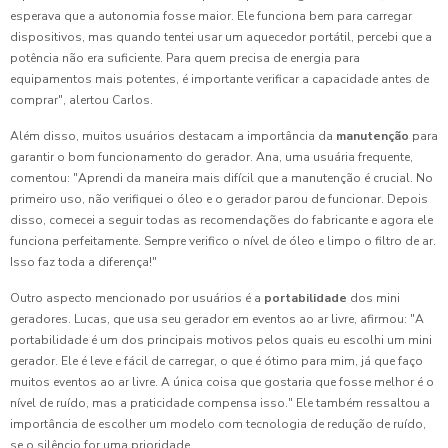
esperava que a autonomia fosse maior. Ele funciona bem para carregar
dispositivos, mas quando tentei usar um aquecedor portátil, percebi que a
potência não era suficiente. Para quem precisa de energia para
equipamentos mais potentes, é importante verificar a capacidade antes de
comprar", alertou Carlos.
Além disso, muitos usuários destacam a importância da
manutenção
para
garantir o bom funcionamento do gerador. Ana, uma usuária frequente,
comentou: "Aprendi da maneira mais difícil que a manutenção é crucial. No
primeiro uso, não verifiquei o óleo e o gerador parou de funcionar. Depois
disso, comecei a seguir todas as recomendações do fabricante e agora ele
funciona perfeitamente. Sempre verifico o nível de óleo e limpo o filtro de ar.
Isso faz toda a diferença!"
Outro aspecto mencionado por usuários é a
portabilidade
dos mini
geradores. Lucas, que usa seu gerador em eventos ao ar livre, afirmou: "A
portabilidade é um dos principais motivos pelos quais eu escolhi um mini
gerador. Ele é leve e fácil de carregar, o que é ótimo para mim, já que faço
muitos eventos ao ar livre. A única coisa que gostaria que fosse melhor é o
nível de ruído, mas a praticidade compensa isso." Ele também ressaltou a
importância de escolher um modelo com tecnologia de redução de ruído,
se o silêncio for uma prioridade.