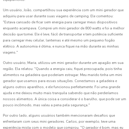
Um usuário, João, compartilhou sua experiência com um mini gerador que
adquiriu para usar durante suas viagens de camping. Ele comentou:
"Estava cansado de ficar sem energia para carregar meus dispositivos
enquanto acampava. Comprei um mini gerador de 800 watts e foi a melhor
decisão que tomei. Ele é leve, fácil de transportar e tem potência suficiente
para carregar meu celular, lanternas e até mesmo um pequeno fogão
elétrico. A autonomia é ótima, e nunca fiquei na mão durante as minhas
viagens."
Outro usuário, Maria, utilizou um mini gerador durante um apagão em sua
região. Ela relatou: "Quando a energia caiu, fiquei preocupada, pois tinha
alimentos na geladeira que poderiam estragar. Meu marido tinha um mini
gerador que usamos para essas situações. Conectamos a geladeira e
alguns outros aparelhos, e ele funcionou perfeitamente. Foi uma grande
ajuda e me deixou muito mais tranquila sabendo que não perderíamos
nossos alimentos. A única coisa a considerar é o barulho, que pode ser um
pouco incômodo, mas valeu a pena pela segurança."
Por outro lado, alguns usuários também mencionaram desafios que
enfrentaram com seus mini geradores. Carlos, por exemplo, teve uma
experiência mista com o modelo que comprou. "O gerador é bom, mas eu