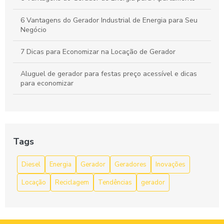
6 Vantagens do Gerador Industrial de Energia para Seu
Negócio
7 Dicas para Economizar na Locação de Gerador
Aluguel de gerador para festas preço acessível e dicas
para economizar
Aluguel de gerador para festas preço acessível e dicas
para economizar
Aluguel de Gerador para Festas: Preço Acessível
Tags
Aluguel de Gerador para Festas: Preço Justo
Diesel
Energia
Gerador
Geradores
Inovações
Aluguel de Gerador Preço Justo e Vantagens que Você
Locação
Reciclagem
Tendências
gerador
Precisa Conhecer
Aluguel de gerador preço por dia e como economizar na
sua locação