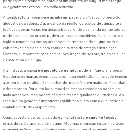
pode ser mais econômico optar por um contrato de aluguel mais longo,
que geralmente oferece uma tarifa reduzida.
A
localização
também desempenha um papel significativo no preço do
aluguel de geradores. Dependendo da região, os custos de transporte e
logística podem variar. Em áreas urbanas, onde a demanda por geradores
pode ser maior, os preços podem ser mais competitivos. No entanto, em
regiões remotas ou menos acessíveis, as empresas de aluguel podem
cobrar taxas adicionais para cobrir os custos de entrega e instalação.
Portanto, é importante considerar a localização do seu projeto ao calcular
o custo total do aluguel.
Além disso, a
marca e o modelo do gerador
podem influenciar o preço.
Geradores de marcas renomadas e com boa reputação no mercado tendem
a ter um custo de aluguel mais elevado, mas oferecem maior confiabilidade
e desempenho. Por outro lado, modelos menos conhecidos podem ser
mais acessíveis, mas podem não ter a mesma qualidade ou eficiência. Ao
escolher um gerador, é importante equilibrar o custo com a qualidade e a
confiabilidade do equipamento.
Outro aspecto a ser considerado é a
manutenção e suporte técnico
oferecidos pela empresa de aluguel. Algumas empresas incluem serviços
de manutenção e suporte técnico no preço do aluguel, enquanto outras