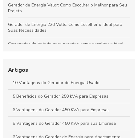
Gerador de Energia Valor: Como Escolher o Melhor para Seu
Projeto
Gerador de Energia 220 Volts: Como Escolher o Ideal para
Suas Necessidades
Carregador de bateria para gerador: como escolher o ideal
para sua necessidade
Gerador de Energia Residencial Silencioso: Como Escolher o
Ideal
Artigos
Locação de Gerador Preço: Descubra O Que Influencia os
10 Vantagens do Gerador de Energia Usado
Custos e Como Economizar
5 Benefícios do Gerador 250 kVA para Empresas
Grupo Gerador Stemac: Potência e Confiabilidade para Seu
Negócio
6 Vantagens do Gerador 450 KVA para Empresas
6 Vantagens do Gerador 450 KVA para sua Empresa
6 Vantagens do Gerador de Energia para Apartamento