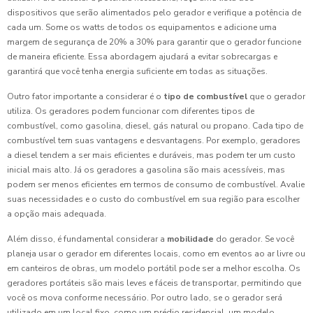
dispositivos que serão alimentados pelo gerador e verifique a potência de
cada um. Some os watts de todos os equipamentos e adicione uma
margem de segurança de 20% a 30% para garantir que o gerador funcione
de maneira eficiente. Essa abordagem ajudará a evitar sobrecargas e
garantirá que você tenha energia suficiente em todas as situações.
Outro fator importante a considerar é o
tipo de combustível
que o gerador
utiliza. Os geradores podem funcionar com diferentes tipos de
combustível, como gasolina, diesel, gás natural ou propano. Cada tipo de
combustível tem suas vantagens e desvantagens. Por exemplo, geradores
a diesel tendem a ser mais eficientes e duráveis, mas podem ter um custo
inicial mais alto. Já os geradores a gasolina são mais acessíveis, mas
podem ser menos eficientes em termos de consumo de combustível. Avalie
suas necessidades e o custo do combustível em sua região para escolher
a opção mais adequada.
Além disso, é fundamental considerar a
mobilidade
do gerador. Se você
planeja usar o gerador em diferentes locais, como em eventos ao ar livre ou
em canteiros de obras, um modelo portátil pode ser a melhor escolha. Os
geradores portáteis são mais leves e fáceis de transportar, permitindo que
você os mova conforme necessário. Por outro lado, se o gerador será
utilizado em um local fixo, como um prédio residencial, um modelo