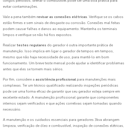
longos períodos, drenar o combustível pode ser uma boa prática para
evitar contaminações.
Vale a pena também
revisar as conexões elétricas
. Verifique se os cabos
estão firmes e sem sinais de desgaste ou corrosão. Conexões mal feitas
podem causar falhas e danos ao equipamento. Mantenha os terminais
limpos e verifique se não há fios expostos.
Realizar
testes regulares
do gerador é outra importante prática de
manutenção. Isso implica em ligar o gerador de tempos em tempos,
mesmo que não haja necessidade de uso, para mantê-lo em bom
funcionamento. Um breve teste mensal pode ajudar a identificar problemas
antes que eles se tornem mais sérios.
Por fim, considere a
assistência profissional
para manutenções mais
complexas. Ter um técnico qualificado realizando inspeções periódicas
pode ser uma forma eficaz de garantir que seu gerador esteja sempre em
excelente estado. A manutenção profissional garante que componentes
internos sejam verificados e que ações corretivas sejam tomadas quando
necessário.
A manutenção e os cuidados essenciais para geradores 3kva abrangem
limpeza, verificação de óleo e combustível, inspeção de conexões elétricas,