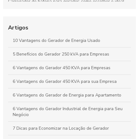
Carregador de bateria para gerador: como escolher o ideal
para sua necessidade
Gerador de Energia Residencial Silencioso: Como Escolher o
Ideal
Artigos
Locação de Gerador Preço: Descubra O Que Influencia os
10 Vantagens do Gerador de Energia Usado
Custos e Como Economizar
5 Benefícios do Gerador 250 kVA para Empresas
Grupo Gerador Stemac: Potência e Confiabilidade para Seu
Negócio
6 Vantagens do Gerador 450 KVA para Empresas
6 Vantagens do Gerador 450 KVA para sua Empresa
6 Vantagens do Gerador de Energia para Apartamento
6 Vantagens do Gerador Industrial de Energia para Seu
Negócio
7 Dicas para Economizar na Locação de Gerador