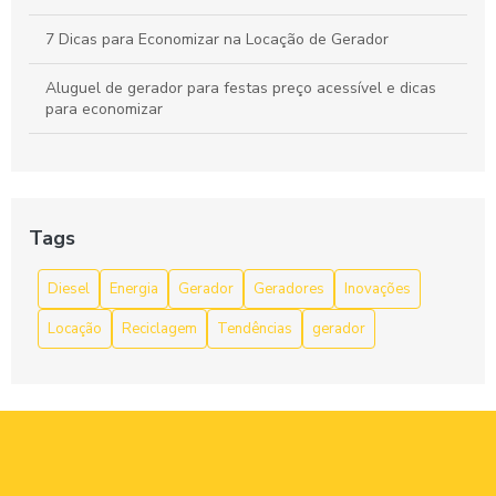
7 Dicas para Economizar na Locação de Gerador
Aluguel de gerador para festas preço acessível e dicas
para economizar
Aluguel de gerador para festas preço acessível e dicas
para economizar
Aluguel de Gerador para Festas: Preço Acessível
Tags
Aluguel de Gerador para Festas: Preço Justo
Diesel
Energia
Gerador
Geradores
Inovações
Aluguel de Gerador Preço Justo e Vantagens que Você
Locação
Reciclagem
Tendências
gerador
Precisa Conhecer
Aluguel de gerador preço por dia e como economizar na
sua locação
Aluguel de Gerador Preço: Como Encontrar a Melhor Oferta
para Suas Necessidades