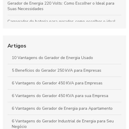
Gerador de Energia 220 Volts: Como Escolher o Ideal para
Suas Necessidades
Carregador de bateria para gerador: como escolher o ideal
para sua necessidade
Gerador de Energia Residencial Silencioso: Como Escolher o
Ideal
Artigos
Locação de Gerador Preço: Descubra O Que Influencia os
10 Vantagens do Gerador de Energia Usado
Custos e Como Economizar
5 Benefícios do Gerador 250 kVA para Empresas
Grupo Gerador Stemac: Potência e Confiabilidade para Seu
Negócio
6 Vantagens do Gerador 450 KVA para Empresas
6 Vantagens do Gerador 450 KVA para sua Empresa
6 Vantagens do Gerador de Energia para Apartamento
6 Vantagens do Gerador Industrial de Energia para Seu
Negócio