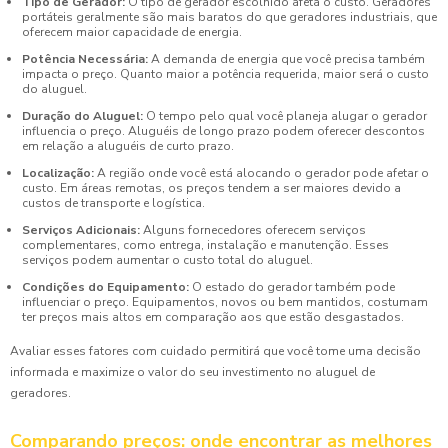
Tipo de Gerador:
O tipo de gerador escolhido afeta o custo. Geradores
portáteis geralmente são mais baratos do que geradores industriais, que
oferecem maior capacidade de energia.
Potência Necessária:
A demanda de energia que você precisa também
impacta o preço. Quanto maior a potência requerida, maior será o custo
do aluguel.
Duração do Aluguel:
O tempo pelo qual você planeja alugar o gerador
influencia o preço. Aluguéis de longo prazo podem oferecer descontos
em relação a aluguéis de curto prazo.
Localização:
A região onde você está alocando o gerador pode afetar o
custo. Em áreas remotas, os preços tendem a ser maiores devido a
custos de transporte e logística.
Serviços Adicionais:
Alguns fornecedores oferecem serviços
complementares, como entrega, instalação e manutenção. Esses
serviços podem aumentar o custo total do aluguel.
Condições do Equipamento:
O estado do gerador também pode
influenciar o preço. Equipamentos, novos ou bem mantidos, costumam
ter preços mais altos em comparação aos que estão desgastados.
Avaliar esses fatores com cuidado permitirá que você tome uma decisão
informada e maximize o valor do seu investimento no aluguel de
geradores.
Comparando preços: onde encontrar as melhores