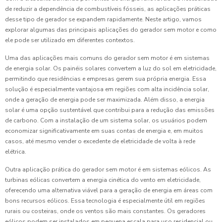
de reduzir a dependência de combustíveis fósseis, as aplicações práticas
desse tipo de gerador se expandem rapidamente. Neste artigo, vamos
explorar algumas das principais aplicações do gerador sem motor e como
ele pode ser utilizado em diferentes contextos.
Uma das aplicações mais comuns do gerador sem motor é em sistemas
de energia solar. Os painéis solares convertem a luz do sol em eletricidade,
permitindo que residências e empresas gerem sua própria energia. Essa
solução é especialmente vantajosa em regiões com alta incidência solar,
onde a geração de energia pode ser maximizada. Além disso, a energia
solar é uma opção sustentável que contribui para a redução das emissões
de carbono. Com a instalação de um sistema solar, os usuários podem
economizar significativamente em suas contas de energia e, em muitos
casos, até mesmo vender o excedente de eletricidade de volta à rede
elétrica.
Outra aplicação prática do gerador sem motor é em sistemas eólicos. As
turbinas eólicas convertem a energia cinética do vento em eletricidade,
oferecendo uma alternativa viável para a geração de energia em áreas com
bons recursos eólicos. Essa tecnologia é especialmente útil em regiões
rurais ou costeiras, onde os ventos são mais constantes. Os geradores
eólicos podem ser instalados em pequena escala para uso residencial ou