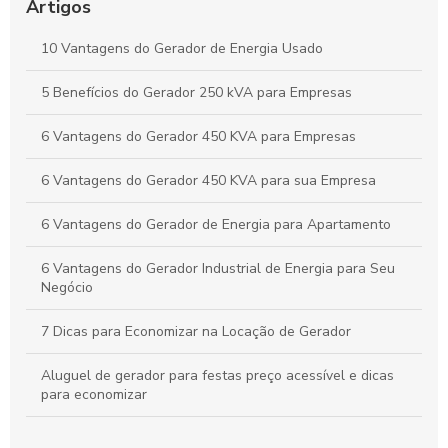
Ideal
Artigos
Locação de Gerador Preço: Descubra O Que Influencia os
10 Vantagens do Gerador de Energia Usado
Custos e Como Economizar
5 Benefícios do Gerador 250 kVA para Empresas
Grupo Gerador Stemac: Potência e Confiabilidade para Seu
Negócio
6 Vantagens do Gerador 450 KVA para Empresas
6 Vantagens do Gerador 450 KVA para sua Empresa
6 Vantagens do Gerador de Energia para Apartamento
6 Vantagens do Gerador Industrial de Energia para Seu
Negócio
7 Dicas para Economizar na Locação de Gerador
Aluguel de gerador para festas preço acessível e dicas
para economizar
Aluguel de gerador para festas preço acessível e dicas