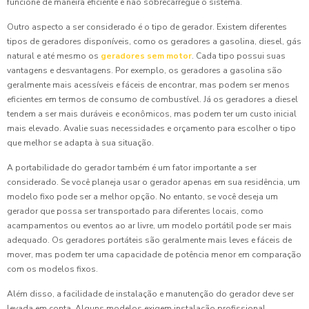
funcione de maneira eficiente e não sobrecarregue o sistema.
Outro aspecto a ser considerado é o tipo de gerador. Existem diferentes
tipos de geradores disponíveis, como os geradores a gasolina, diesel, gás
natural e até mesmo os
geradores sem motor
. Cada tipo possui suas
vantagens e desvantagens. Por exemplo, os geradores a gasolina são
geralmente mais acessíveis e fáceis de encontrar, mas podem ser menos
eficientes em termos de consumo de combustível. Já os geradores a diesel
tendem a ser mais duráveis e econômicos, mas podem ter um custo inicial
mais elevado. Avalie suas necessidades e orçamento para escolher o tipo
que melhor se adapta à sua situação.
A portabilidade do gerador também é um fator importante a ser
considerado. Se você planeja usar o gerador apenas em sua residência, um
modelo fixo pode ser a melhor opção. No entanto, se você deseja um
gerador que possa ser transportado para diferentes locais, como
acampamentos ou eventos ao ar livre, um modelo portátil pode ser mais
adequado. Os geradores portáteis são geralmente mais leves e fáceis de
mover, mas podem ter uma capacidade de potência menor em comparação
com os modelos fixos.
Além disso, a facilidade de instalação e manutenção do gerador deve ser
levada em conta. Alguns modelos exigem instalação profissional,