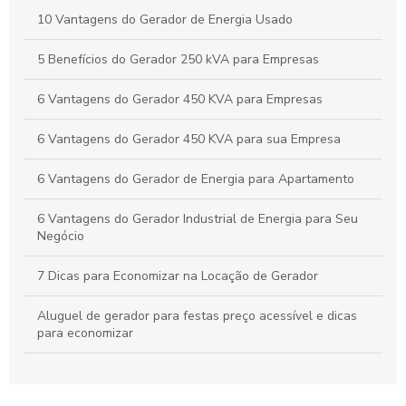
Locação de Gerador Preço: Descubra O Que Influencia os
10 Vantagens do Gerador de Energia Usado
Custos e Como Economizar
5 Benefícios do Gerador 250 kVA para Empresas
Grupo Gerador Stemac: Potência e Confiabilidade para Seu
Negócio
6 Vantagens do Gerador 450 KVA para Empresas
6 Vantagens do Gerador 450 KVA para sua Empresa
6 Vantagens do Gerador de Energia para Apartamento
6 Vantagens do Gerador Industrial de Energia para Seu
Negócio
7 Dicas para Economizar na Locação de Gerador
Aluguel de gerador para festas preço acessível e dicas
para economizar
Aluguel de gerador para festas preço acessível e dicas
para economizar