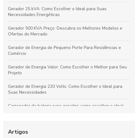
Gerador 25 kVA: Como Escolher o Ideal para Suas
Necessidades Energéticas
Gerador 500 KVA Preço: Descubra os Melhores Modelos e
Ofertas do Mercado
Gerador de Energia de Pequeno Porte Para Residências e
Comércio
Gerador de Energia Valor: Como Escolher o Melhor para Seu
Projeto
Gerador de Energia 220 Volts: Como Escolher o Ideal para
Suas Necessidades
Carregador de bateria para gerador: como escolher o ideal
para sua necessidade
Gerador de Energia Residencial Silencioso: Como Escolher o
Ideal
Artigos