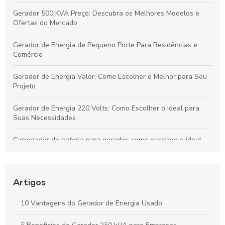
Gerador 500 KVA Preço: Descubra os Melhores Modelos e
Ofertas do Mercado
Gerador de Energia de Pequeno Porte Para Residências e
Comércio
Gerador de Energia Valor: Como Escolher o Melhor para Seu
Projeto
Gerador de Energia 220 Volts: Como Escolher o Ideal para
Suas Necessidades
Carregador de bateria para gerador: como escolher o ideal
para sua necessidade
Gerador de Energia Residencial Silencioso: Como Escolher o
Ideal
Artigos
Locação de Gerador Preço: Descubra O Que Influencia os
10 Vantagens do Gerador de Energia Usado
Custos e Como Economizar